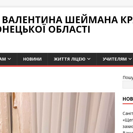
НІ ВАЛЕНТИНА ШЕЙМАНА К
ОНЕЦЬКОЇ ОБЛАСТІ
АМ
НОВИНИ
ЖИТТЯ ЛІЦЕЮ
УЧИТЕЛЯМ
Пошу
НО
Сані
«Щеп
захис
Вакц