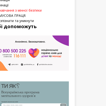
инації
навчання з мінної безпеки
МУСОВА ПРАЦЯ:
озпізнати та уникнути
бі допоможуть