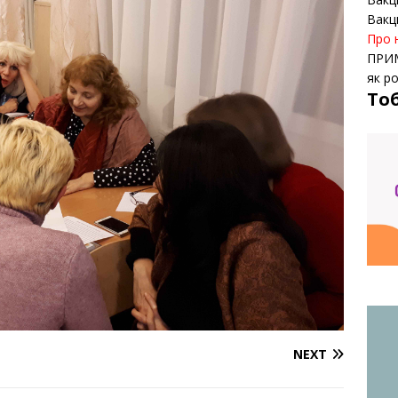
Вакц
Про 
ПРИ
як р
То
NEXT