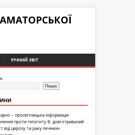
РАМАТОРСЬКОЇ
РІЧНИЙ ЗВІТ
к
Пошук
ВИНИ
тарно – просвітницька інформація
лення проти гепатиту B: довготривалий
т від цирозу та раку печінки»
инація