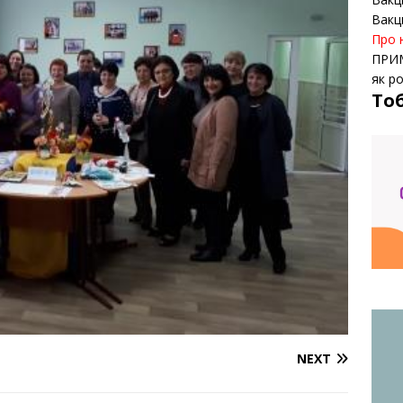
Вакц
Про 
ПРИ
як р
То
NEXT