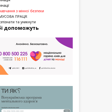
инації
навчання з мінної безпеки
МУСОВА ПРАЦЯ:
озпізнати та уникнути
бі допоможуть