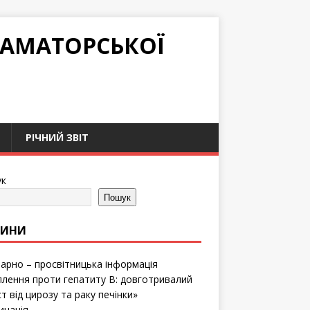
РАМАТОРСЬКОЇ
РІЧНИЙ ЗВІТ
к
Пошук
ВИНИ
тарно – просвітницька інформація
лення проти гепатиту B: довготривалий
т від цирозу та раку печінки»
инація