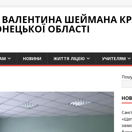
НІ ВАЛЕНТИНА ШЕЙМАНА К
ОНЕЦЬКОЇ ОБЛАСТІ
АМ
НОВИНИ
ЖИТТЯ ЛІЦЕЮ
УЧИТЕЛЯМ
Пошу
НО
Сані
«Щеп
захис
Вакц