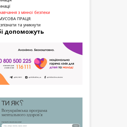
инації
навчання з мінної безпеки
МУСОВА ПРАЦЯ:
озпізнати та уникнути
бі допоможуть