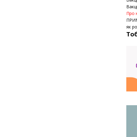
Вакц
Про 
ПРИ
як р
То