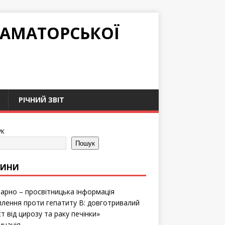
РАМАТОРСЬКОЇ
РІЧНИЙ ЗВІТ
к
Пошук
ВИНИ
тарно – просвітницька інформація
лення проти гепатиту B: довготривалий
т від цирозу та раку печінки»
инація