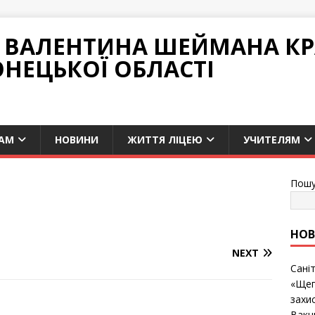
НІ ВАЛЕНТИНА ШЕЙМАНА К
ОНЕЦЬКОЇ ОБЛАСТІ
АМ
НОВИНИ
ЖИТТЯ ЛІЦЕЮ
УЧИТЕЛЯМ
Пошу
НО
NEXT
Сані
«Щеп
захис
Вакц