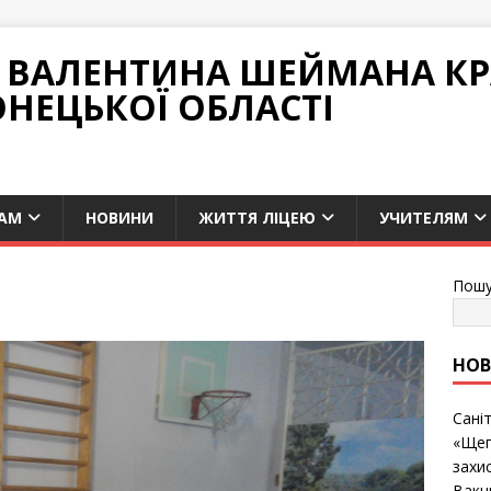
НІ ВАЛЕНТИНА ШЕЙМАНА К
ОНЕЦЬКОЇ ОБЛАСТІ
АМ
НОВИНИ
ЖИТТЯ ЛІЦЕЮ
УЧИТЕЛЯМ
Пошу
НО
Сані
«Щеп
захис
Вакц