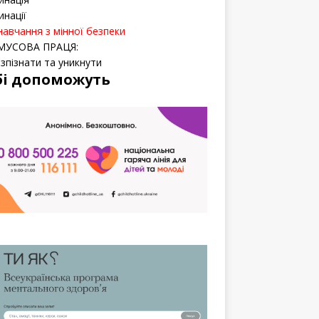
инації
навчання з мінної безпеки
МУСОВА ПРАЦЯ:
озпізнати та уникнути
бі допоможуть