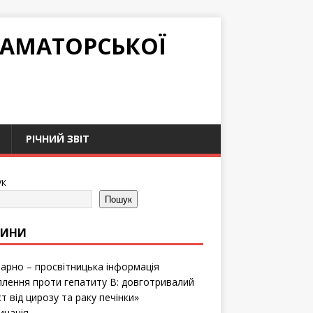
РАМАТОРСЬКОЇ
РІЧНИЙ ЗВІТ
к
Пошук
ВИНИ
тарно – просвітницька інформація
лення проти гепатиту B: довготривалий
т від цирозу та раку печінки»
инація