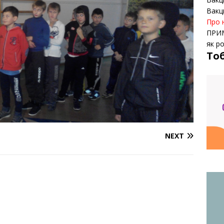
Вакц
Про 
ПРИ
як р
То
NEXT