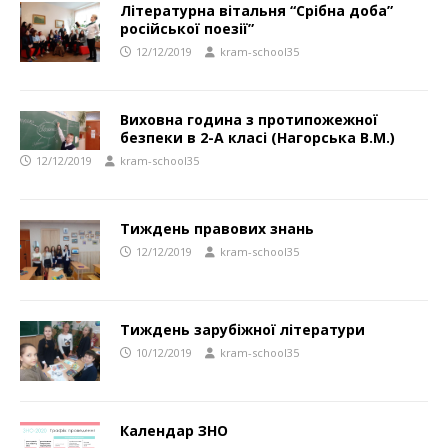
Літературна вітальня “Срібна доба”
російської поезії”
12/12/2019
kram-school35
Виховна година з протипожежної
безпеки в 2-А класі (Нагорська В.М.)
12/12/2019
kram-school35
Тиждень правових знань
12/12/2019
kram-school35
Тиждень зарубіжної літератури
10/12/2019
kram-school35
Календар ЗНО