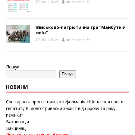
06/12/2019
kram-school35
Військово-патріотична гра “Майбутній
воїн”
05/12/2019
kram-school35
Пошук
Пошук
НОВИНИ
Санітарно – просвітницька інформація «Щеплення проти
гепатиту B: довготривалий захист від цирозу та раку
печінки»
Вакцинація
Вакцинації
Про навчання з мінної безпеки