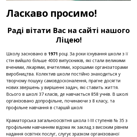
Ласкаво просимо!
Раді вітати Вас на сайті нашого
Ліцею!
Школу засновано в
1971
році. За роки існування школи з її
стін вийшло більше 4000 випускників, які стали великими
вченими, лікарями, вчителями, хорошими організаторами
виробництва. Колектив школи постійно знаходиться у
творчому пошуку самовдосконалення, прагне досягти
нових звершень у вирішенні задач, які ставить життя.
Всього в школі 37 класів, де навчається 858 учнів. В школі
організовано допрофільне, починаючи з 8 класу, та
профільне навчання в старшій школі
Краматорська загальноосвітня школа І-ІІІ ступенів № 35 з
профільним навчанням відома як заклад з високим рівнем
надання освітніх послуг, слугує зразком організованої