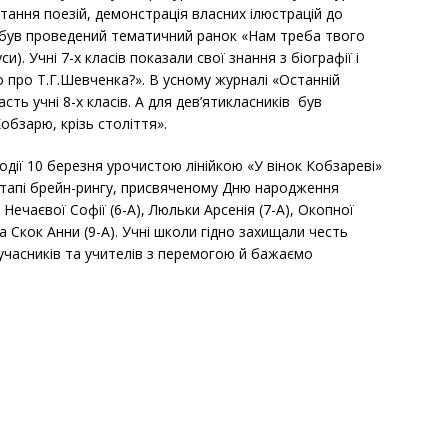
тання поезій, демонстрація власних ілюстрацій до
ів був проведений тематичний ранок «Нам треба твого
и). Учні 7-х класів показали свої знання з біографії і
 про Т.Г.Шевченка?». В усному журналі «Останній
сть учні 8-х класів. А для дев’ятикласників був
бзарю, крізь століття».
одії 10 березня урочистою лінійкою «У вінок Кобзареві»
тапі брейн-рингу, присвяченому Дню народження
, Нечаєвої Софії (6-А), Люльки Арсенія (7-А), Окопної
та Скок Анни (9-А). Учні школи гідно захищали честь
о учасників та учителів з перемогою й бажаємо