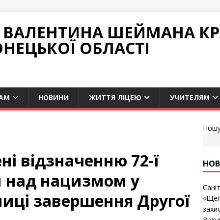
НІ ВАЛЕНТИНА ШЕЙМАНА К
ОНЕЦЬКОЇ ОБЛАСТІ
АМ
НОВИНИ
ЖИТТЯ ЛІЦЕЮ
УЧИТЕЛЯМ
Пошу
ні відзначенню 72-ї
НО
и над нацизмом у
Сані
чниці завершення Другої
«Щеп
захис
Вакц