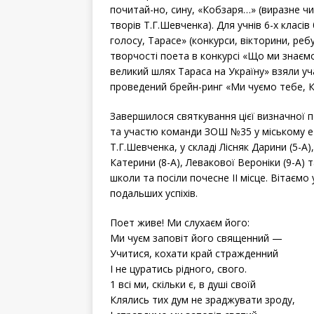
почитай-но, сину, «Кобзаря…» (виразне чи
творів Т.Г.Шевченка). Для учнів 6-х клас
голосу, Тарасе» (конкурси, вікторини, ребус
творчості поета в конкурсі «Що ми знаємо
великий шлях Тараса на Україну» взяли уча
проведений брейн-ринг «Ми чуємо тебе, Ко
Завершилося святкування цієї визначної п
та участю команди ЗОШ №35 у міському е
Т.Г.Шевченка, у складі Лісняк Дарини (5-А)
Катерини (8-А), Левакової Вероніки (9-А) 
школи та посіли почесне ІІ місце. Вітаєм
подальших успіхів.
Поет живе! Ми слухаєм його:
Ми чуєм заповіт його священний —
Учитися, кохати край стражденний
І не цуратись рідного, свого.
1 всі ми, скільки є, в душі своїй
Клялись тих дум не зраджувати зроду,