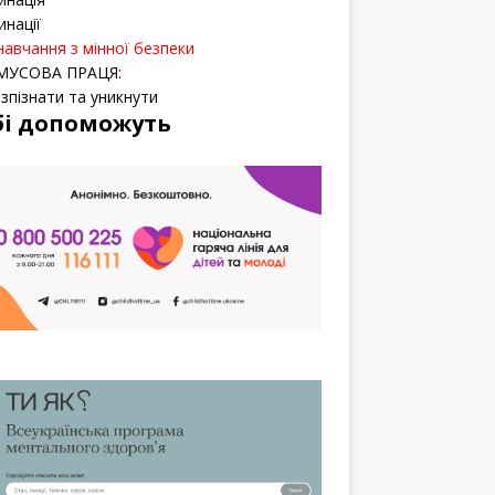
инації
навчання з мінної безпеки
МУСОВА ПРАЦЯ:
озпізнати та уникнути
бі допоможуть