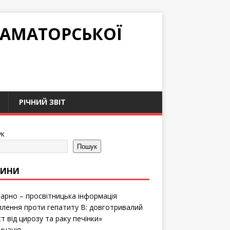
РАМАТОРСЬКОЇ
РІЧНИЙ ЗВІТ
к
Пошук
ВИНИ
тарно – просвітницька інформація
лення проти гепатиту B: довготривалий
т від цирозу та раку печінки»
инація