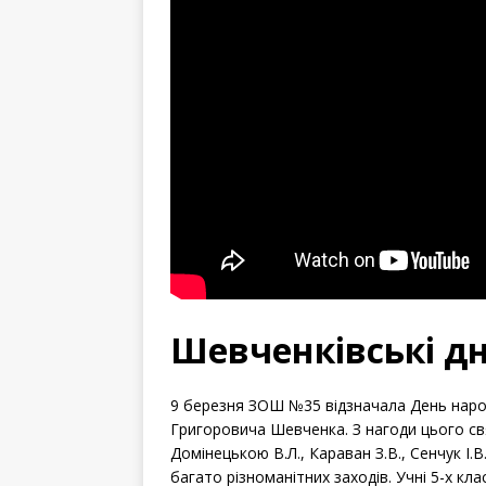
Шевченківські д
9 березня ЗОШ №35 відзначала День наро
Григоровича Шевченка. З нагоди цього св
Домінецькою В.Л., Караван З.В., Сенчук І.
багато різноманітних заходів. Учні 5-х кл