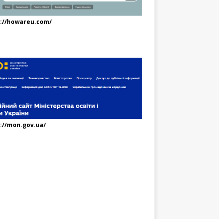
s://howareu.com/
://mon.gov.ua/