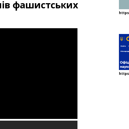
нів фашистських
http
https