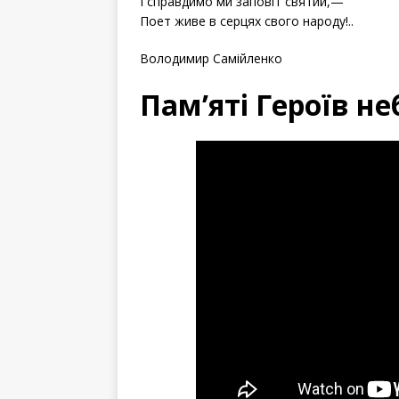
І справдимо ми заповіт святий,—
Поет живе в серцях свого народу!..
Володимир Самійленко
Пам’яті Героїв не