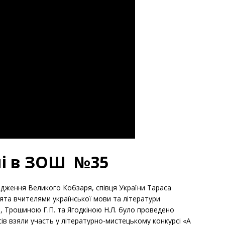
ні в ЗОШ №35
дження Великого Кобзаря, співця України Тараса
ята вчителями української мови та літератури
В., Трошиною Г.П. та Ягодкіною Н.Л. було проведено
асів взяли участь у літературно-мистецькому конкурсі «А