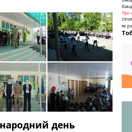
Вакц
Про 
ПРИ
як р
То
іжнародний день