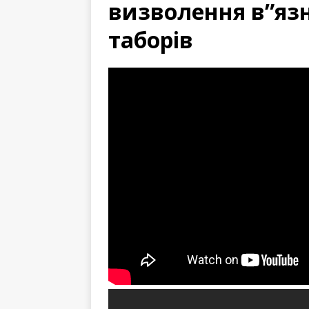
визволення в”яз
таборів