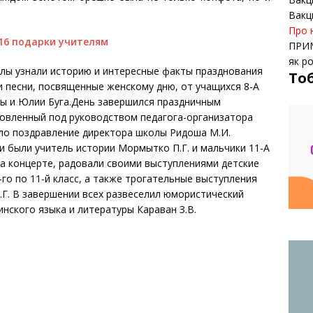
Вакц
Про 
ПРИ
як р
олы узнали историю и интересные факты празднования
То
и песни, посвященные женскому дню, от учащихся 8-А
ны и Юлии Буга.День завершился праздничным
товленный под руководством педагога-организатора
ло поздравление директора школы Ридоша М.И.
 были учитель истории Мормытко П.Г. и мальчики 11-А
на концерте, радовали своими выступлениями детские
го по 11-й класс, а также трогательные выступления
.Г. В завершении всех развеселил юмористический
нского языка и литературы Караван З.В.