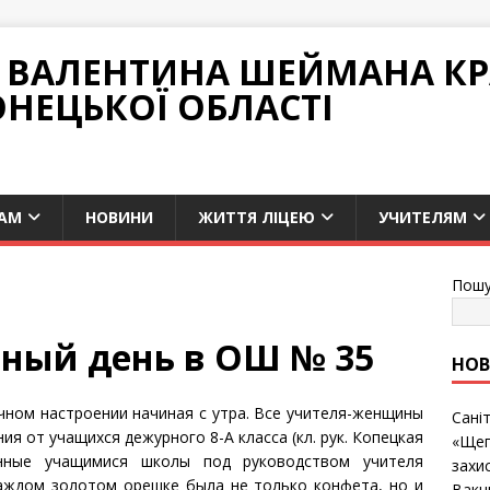
НІ ВАЛЕНТИНА ШЕЙМАНА К
ОНЕЦЬКОЇ ОБЛАСТІ
АМ
НОВИНИ
ЖИТТЯ ЛІЦЕЮ
УЧИТЕЛЯМ
Пошу
ный день в ОШ № 35
НО
чном настроении начиная с утра. Все учителя-женщины
Сані
я от учащихся дежурного 8-А класса (кл. рук. Копецкая
«Щеп
ленные учащимися школы под руководством учителя
захис
каждом золотом орешке была не только конфета, но и
Вакц