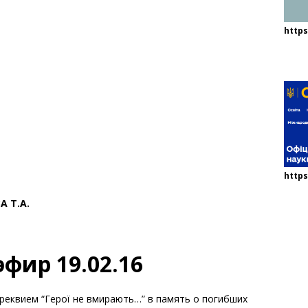
http
https
А Т.А.
фир 19.02.16
-реквием “Герої не вмирають…” в память о погибших