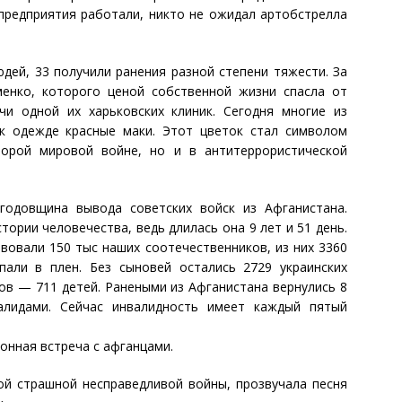
 предприятия работали, никто не ожидал артобстрелла
дей, 33 получили ранения разной степени тяжести. За
енко, которого ценой собственной жизни спасла от
и одной их харьковских клиник. Сегодня многие из
к одежде красные маки. Этот цветок стал символом
орой мировой войне, но и в антитеррористической
годовщина вывода советских войск из Афганистана.
тории человечества, ведь длилась она 9 лет и 51 день.
вовали 150 тыс наших соотечественников, из них 3360
пали в плен. Без сыновей остались 2729 украинских
ов — 711 детей. Ранеными из Афганистана вернулись 8
алидами. Сейчас инвалидность имеет каждый пятый
онная встреча с афганцами.
той страшной несправедливой войны, прозвучала песня