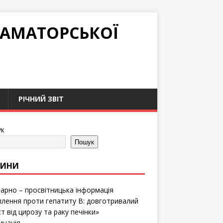
РАМАТОРСЬКОЇ
РІЧНИЙ ЗВІТ
к
Пошук
ВИНИ
тарно – просвітницька інформація
лення проти гепатиту B: довготривалий
т від цирозу та раку печінки»
инація