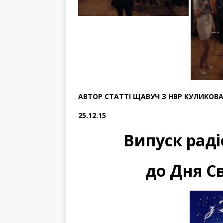
АВТОР СТАТТІ ЩАВУЧ З НВР КУЛИКОВА 
25.12.15
Випуск радіо
до Дня С