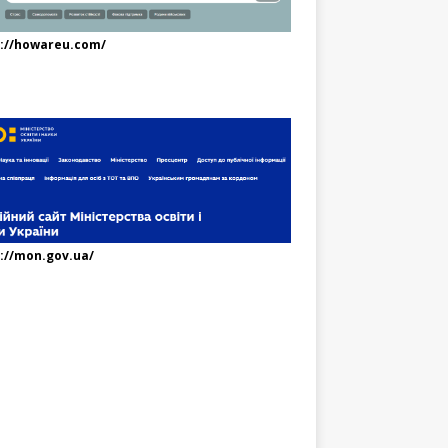
s://howareu.com/
://mon.gov.ua/