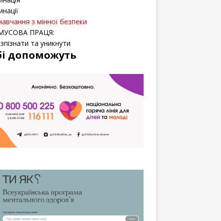
инації
навчання з мінної безпеки
МУСОВА ПРАЦЯ:
озпізнати та уникнути
бі допоможуть