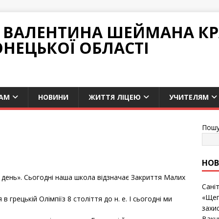
НІ ВАЛЕНТИНА ШЕЙМАНА К
ОНЕЦЬКОЇ ОБЛАСТІ
АМ
НОВИНИ
ЖИТТЯ ЛІЦЕЮ
УЧИТЕЛЯМ
Пошу
НО
й день». Сьогодні наша школа відзначає Закриття Малих
Сані
«Щеп
в грецькій Олімпіїз 8 століття до н. е. І сьогодні ми
захис
Вакц