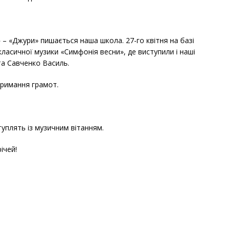
– «Джури» пишається наша школа. 27-го квітня на базі
сичної музики «Симфонія весни», де виступили і наші
та Савченко Василь.
тримання грамот.
туплять із музичним вітанням.
ічей!