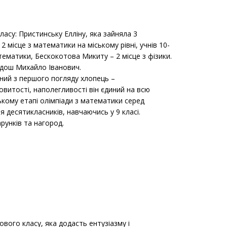
асу: Пристинську Елліну, яка зайняла 3
 2 місце з математики на міському рівні, учнів 10-
атематики, Бескокотова Микиту – 2 місце з фізики.
дош Михайло Іванович.
йний з першого погляду хлопець –
витості, наполегливості він єдиний на всю
ському етапі олімпіади з математики серед
 десятикласників, навчаючись у 9 класі.
унків та нагород.
ового класу, яка додасть ентузіазму і