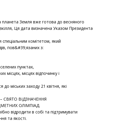
а планета Земля вже готова до весняного
овкілля, Ця дата визначена Указом Президента
я спеціальним комітетом, який
ів, пов&#39;язаних з:
аселених пунктах,
их місцях, місцях відпочинку і
до міських заходу 21 квітня, які
к» – СВЯТО ВІДЗНАЧЕННЯ
ДМЕТНИХ ОЛІМПІАД.
ібно відродити в собі та підтримувати
ня та якості.