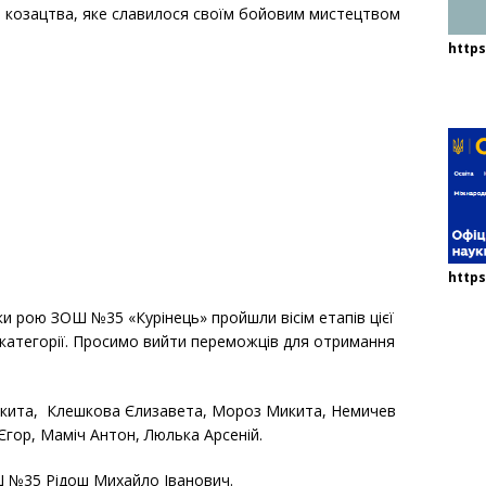
о козацтва, яке славилося своїм бойовим мистецтвом
http
,
https
ки рою ЗОШ №35 «Курінець» пройшли вісім етапів цієї
ій категорії. Просимо вийти переможців для отримання
икита, Клешкова Єлизавета, Мороз Микита, Немичев
гор, Маміч Антон, Люлька Арсеній.
 №35 Рідош Михайло Іванович.