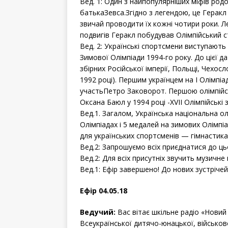
Вед. 1: Один з найпопулярніших міфів род
батькаЗевса.Згідно з легендою, це Геракл
звичай проводити їх кожні чотири роки. 
подвигів Геракл побудував Олімпійський с
Вед. 2: Українські спортсмени виступають
Зимової Олімпіади 1994-го року. До цієї да
збірних Російської імперії, Польщі, Чехо
1992 році). Першим українцем на І Олімпіад
участьПетро Заковорот. Першою олімпійс
Оксана Баюл у 1994 році -XVII Олімпійські 
Вед.1. Загалом, Українська національна о
Олімпіадах і 5 медалей на зимових Олімпі
для українських спортсменів — гімнастика
Вед.2: Запрошуємо всіх приєднатися до ць
Вед.2: Для всіх присутніх звучить музичне 
Вед.1: Ефір завершено! До нових зустрічей
Ефір 04.05.18
Ведучий:
Вас вітає шкільне радіо «Новий
Всеукраїнської дитячо-юнацької, військов