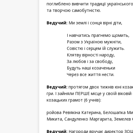
поглиблено вивчити традиції українськог
та творчою самобутністю.
Ведучий:
Ми землі і сонця вірні діти
І навчатись прагнемо щомить,
Разом з Україною мужніти,
Совістю і серцем їй служить.
Клятву вірності народу,
За любов і за свободу,
Будуть наші козаченьки
Через все життя нести.
Ведучий:
протягом двох тижнів юні коза
гри. І зайняли ПЕРШЕ місце у своїй віков
козацьких грамот (6 учнів):
ройова Ревякіна Катерина, Белошапка М
Микита, Сандуленко Маргарита, Земелєв Є
Ведучий:
Нагороди вручає директор ЗОШ