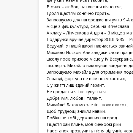
Іде у світ навчатись і творить,
В очах – любов, натхнення вічно сяє,
І доля щастям сонячно горить.
Запрошуємо для нагородження учнів 9-А кл
місце з фіз. культури, Сербіна Вячеслава –
А класу – Ліпченкова Андрія – 3 місце з м
Подарунки вручає директор ЗОШ №35 – Рі
Ведучий: У нашій школі навчається звича
Михайло Носков. Але завдяки своїй працьо
школу посів призове місце у IV Всеукраїн
школярів. Михайло виконував завдання для
Запрошуємо Михайла для отримання подар
Справді, фортуна не всім посміхається,
Є у житті лиш єдиний гарант,
Не продається і не купується
Добре ім’я, любов і талант.
Михайле! Бажаємо злетів і нових висот,
Щоб труднощі зникли навіки.
Побільше тобі державних нагород
І щастя хай плине, мов синьоокі ріки
Наостанок прозвучить пісня від учнів черг