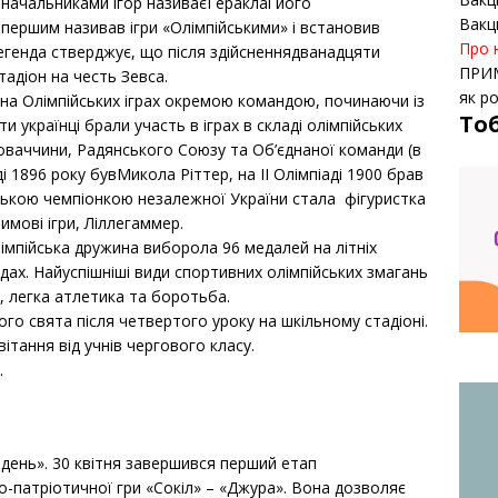
оначальниками ігор називаєГераклаі його
Вакц
 першим називав ігри «Олімпійськими» і встановив
Про 
Легенда стверджує, що після здійсненнядванадцяти
ПРИ
тадіон на честь Зевса.
як р
 на Олімпійських іграх окремою командою, починаючи із
То
ти українці брали участь в іграх в складі олімпійських
словаччини, Радянського Союзу та Об’єднаної команди (в
і 1896 року бувМикола Ріттер, на ІІ Олімпіаді 1900 брав
ькою чемпіонкою незалежної України стала фігуристка
зимові ігри, Ліллегаммер.
лімпійська дружина виборола 96 медалей на літніх
адах. Найуспішніші види спортивних олімпійських змагань
, легка атлетика та боротьба.
ого свята після четвертого уроку на шкільному стадіоні.
вітання від учнів чергового класу.
.
 день». 30 квітня завершився перший етап
о-патріотичної гри «Сокіл» – «Джура». Вона дозволяє