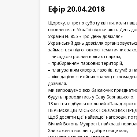
Ефір 20.04.2018
Щороку, в третю суботу квітня, коли наш
оновлення, в Україні відзначають День д
України № 855 «Про День довкілля».
Український день довкілля організовуєтьс
займається підготовкою тематичних заход
– висадкою рослин в лісах і парках,
– прибиранням паркових територій,
– плануванням скверів, газонів, клумб в н
– ліквідацією стихійних звалищ в громадськ
дозвілля.
Ми запрошуємо всіх бажаючих приєднатися 
будуть проводитись у Саду Бернацького.
13 квітня відбувся шкільний «Парад зіро
ПЕРЕМОЖЦІВ МІСЬКИХ І ОБЛАСНИХ ПРЕ
Щоб досягти цієї найвищої нагороди, потр
Вічний Вогонь Мудрості, найкращі пориван
Хай кожен з вас лиш добре серце має,