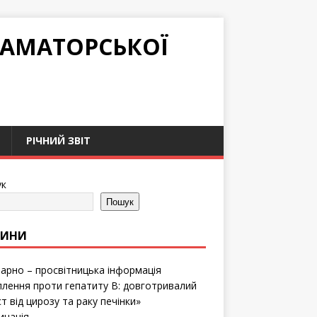
РАМАТОРСЬКОЇ
РІЧНИЙ ЗВІТ
к
Пошук
ВИНИ
тарно – просвітницька інформація
лення проти гепатиту B: довготривалий
т від цирозу та раку печінки»
инація