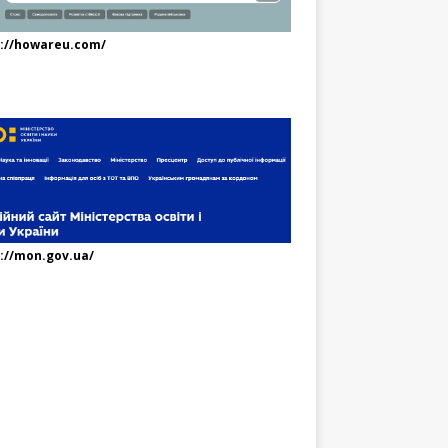
s://howareu.com/
://mon.gov.ua/