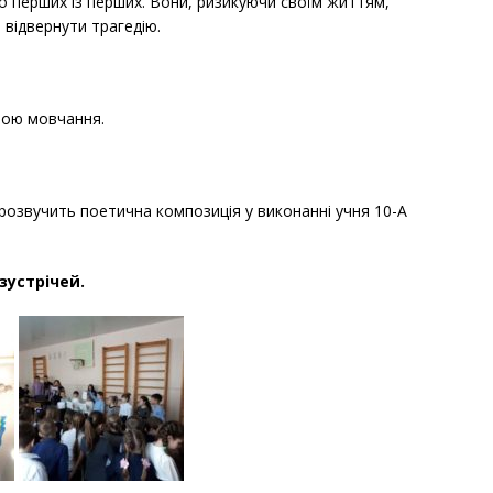
о перших із перших. Вони, ризикуючи своїм життям,
 відвернути трагедію.
ною мовчання.
прозвучить поетична композиція у виконанні учня 10-А
зустрічей.