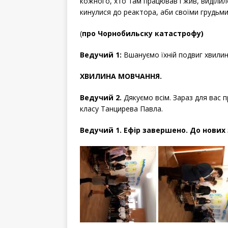
кожного, хто там працював і жив, виділил
кинулися до реактора, аби своїми грудьми
(
про Чорнобильску катастрофу)
Ведучий 1:
Вшануємо їхній подвиг хвили
ХВИЛИНА МОВЧАННЯ.
Ведучий 2.
Дякуємо всім. Зараз для вас 
класу Танцирева Павла.
Ведучий 1. Ефір завершено. До нових 