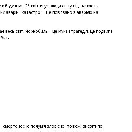
овий день».
26 квітня усі люди світу відзначають
х аварій і катастроф. Це пов’язано з аварією на
 весь світ. Чорнобиль – це мука і трагедія, це подвиг і
біль.
, смертоносне полум’я зловісної пожежі висвітило