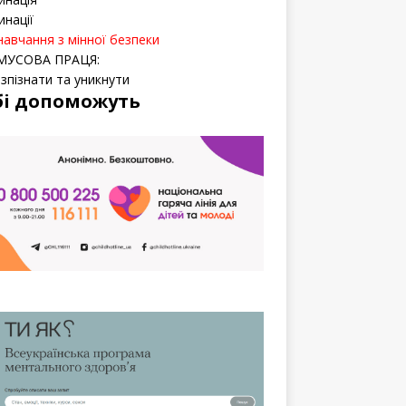
инації
навчання з мінної безпеки
МУСОВА ПРАЦЯ:
озпізнати та уникнути
бі допоможуть