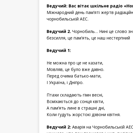
Ведучий: Вас вітає шкільне радіо «Н
Міжнародний день пам’яті жертв радіаційни
чорнобильській АЕС.
Ведучий 2.
Чорнобиль… Нині це слово знає
безсилля, це пам’ять, це наш нестерпний 
Ведучий 1:
Не можна про це не казати,
Мовляв, це було вже давно.
Перед очима батько-мати,
І Україна, і Дніпро.
Птахи складають гімн весні,
Всміхаються до сонця квіти,
А пам’ять лине в страшні дні,
Коли гудуть жорстокі дзвони квітня.
Ведучий 2:
Аварія на Чорнобильській АЕС