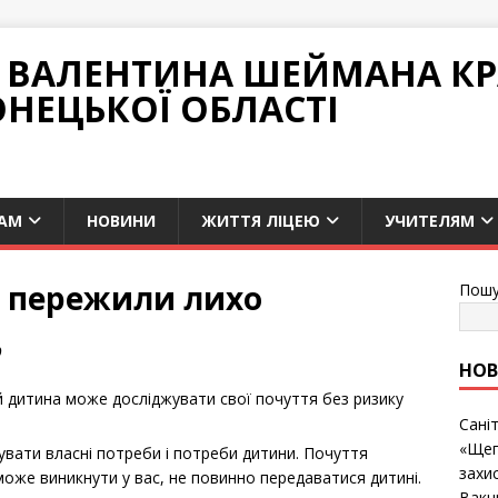
НІ ВАЛЕНТИНА ШЕЙМАНА К
ОНЕЦЬКОЇ ОБЛАСТІ
АМ
НОВИНИ
ЖИТТЯ ЛІЦЕЮ
УЧИТЕЛЯМ
і пережили лихо
Пошу
О
НО
й дитина може досліджувати свої почуття без ризику
Сані
«Щеп
вати власні потреби і потреби дитини. Почуття
захис
оже виникнути у вас, не повинно передаватися дитині.
Вакц