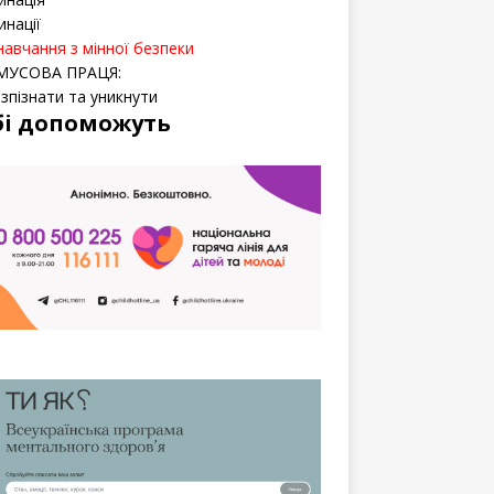
инації
навчання з мінної безпеки
МУСОВА ПРАЦЯ:
озпізнати та уникнути
бі допоможуть