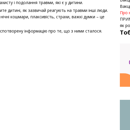
хисту і подолання травми, які є у дитини.
Вакц
те дитині, як зазвичай реагують на травми інші люди.
Про 
нічні кошмари, плаксивість, страхи, важкі думки – це
ПРИ
як р
спотворену інформацію про те, що з ними сталося.
То