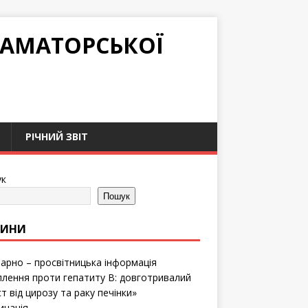
РАМАТОРСЬКОЇ
РІЧНИЙ ЗВІТ
к
Пошук
ВИНИ
тарно – просвітницька інформація
лення проти гепатиту B: довготривалий
т від цирозу та раку печінки»
инація