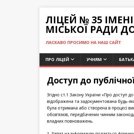
ЛІЦЕЙ № 35 ІМЕ
МІСЬКОЇ РАДИ Д
ЛАСКАВО ПРОСИМО НА НАШ САЙТ
ПРО ЛІЦЕЙ
УЧНЯМ
БАТЬК
Доступ до публічно
Згідно ст.1 Закону України «Про доступ до
відображена та задокументована будь-яки
була отримана або створена в процесі ви
обов’язків, передбачених чинним законода
владних повноважень.
1. Запит на інформацію подається фізич