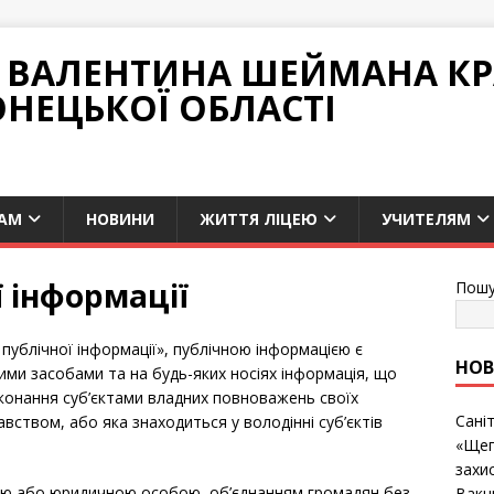
НІ ВАЛЕНТИНА ШЕЙМАНА К
ОНЕЦЬКОЇ ОБЛАСТІ
АМ
НОВИНИ
ЖИТТЯ ЛІЦЕЮ
УЧИТЕЛЯМ
ї інформації
Пошу
 публічної інформації», публічною інформацією є
НО
ми засобами та на будь-яких носіях інформація, що
конання суб’єктами владних повноважень своїх
Сані
вством, або яка знаходиться у володінні суб’єктів
«Щеп
захис
ною або юридичною особою, об’єднанням громадян без
Вакц