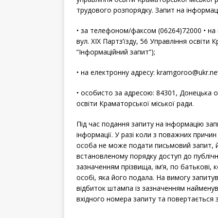
трудового розпорядку. Запит на інформац
• за телефоном/факсом (06264)72000 • на 
вул. ХІХ Партз’їзду, 56 Управління освіти 
“Інформаційний запит”);
• на електронну адресу: kramgoroo@ukr.ne
• особисто за адресою: 84301, Донецька об
освіти Краматорської міської ради.
Під час подання запиту на інформацію за
інформації. У разі коли з поважних причин
особа не може подати письмовий запит, 
встановленому порядку доступ до публічно
зазначенням прізвища, ім’я, по батькові, 
особі, яка його подала. На вимогу запиту
відбиток штампа із зазначенням найменув
вхідного номера запиту та повертається 