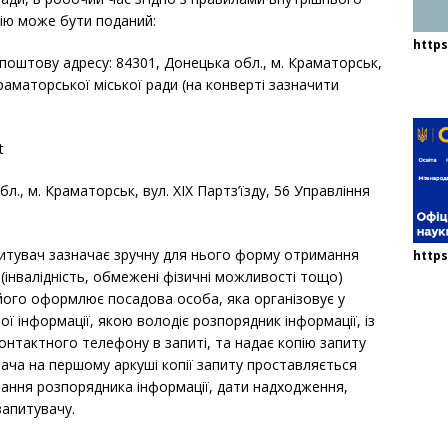
ію може бути поданий:
http
поштову адресу: 84301, Донецька обл., м. Краматорськ,
Краматорської міської ради (на конверті зазначити
t
л., м. Краматорськ, вул. ХІХ Партз’їзду, 56 Управління
питувач зазначає зручну для нього форму отримання
https
 (інвалідність, обмежені фізичні можливості тощо)
його оформлює посадова особа, яка організовує у
ї інформації, якою володіє розпорядник інформації, із
контактного телефону в запиті, та надає копію запиту
вача на першому аркуші копії запиту проставляється
ання розпорядника інформації, дати надходження,
запитувачу.