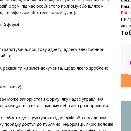
мовій формі під час особистого прийому або шляхом
Вакц
, телефаксом або телефоном (усно).
Про 
ПРИ
ній формі.
як р
То
ня) запитувача, поштову адресу, адресу електронної
ий є);
ву, реквізити чи зміст документа, щодо якого зроблено
го запиту).
вач може використати форму, яку надає управління
а розміщується на офіційному веб-сайті розпорядника.
 особисто до структурних підрозділів або посадовим
у порядку доступ до публічної інформації, якою володіє
ради, в робочий час згідно з правилами внутрішнього