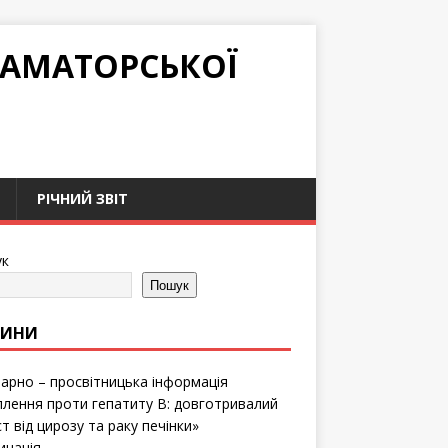
РАМАТОРСЬКОЇ
РІЧНИЙ ЗВІТ
к
Пошук
ВИНИ
тарно – просвітницька інформація
лення проти гепатиту B: довготривалий
т від цирозу та раку печінки»
инація