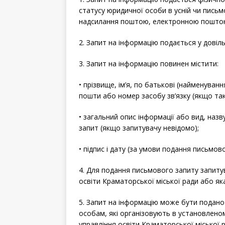
статусу юридичної особи в усній чи пись
надсилання поштою, електронною поштою
2. Запит на інформацію подається у довіль
3. Запит на інформацію повинен містити:
• прізвище, ім’я, по батькові (найменуван
пошти або номер засобу зв’язку (якщо так
• загальний опис інформації або вид, наз
запит (якщо запитувачу невідомо);
• підпис і дату (за умови подання письмово
4. Для подання письмового запиту запиту
освіти Краматорської міської ради або як
5. Запит на інформацію може бути подано
особам, які організовують в установленом
управління освіти Краматорської міської 