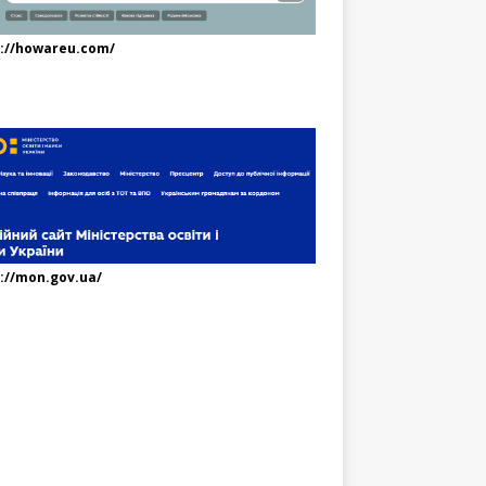
s://howareu.com/
://mon.gov.ua/