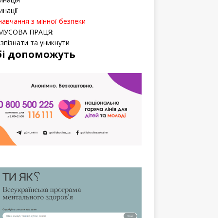
инації
навчання з мінної безпеки
МУСОВА ПРАЦЯ:
озпізнати та уникнути
бі допоможуть