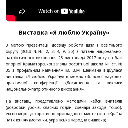
Виставка «Я люблю Україну»
З метою презентації досвіду роботи шкіл І освітнього
округу (ЗОШ №№ 2, 3, 4, 9, 35) з питань національно-
патріотичного виховання 23 листопада 2017 року на базі
опорної Краматорської загальноосвітньої школи І-ІІІ ст. №
35 з профільним навчанням ім. В.М. Шеймана відбулася
виставка «Я люблю Україну» в межах обласної науково-
практичної конференції «Досягнення та виклики
національно-патріотичного виховання».
На виставці представлено методичні кейси вчителів
(розробки уроків, класних годин, сценарії заходів тощо),
експозицію декоративно-прикладного мистецтва «Країна
натхнення» (мотанки, українська народна вишивка).