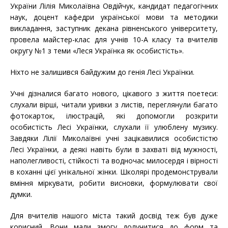
України Лілія Миколаївна Овдійчук, кандидат педагогічних
наук, доцент кафедри української мови та методики
викладання, заступник декана рівненського університету,
провела майстер-клас для учнів 10-А класу та вчителів
округу №1 з теми «Леся Українка як особистість».
Ніхто не залишився байдужим до генія Лесі Українки.
Учні дізналися багато нового, цікавого з життя поетеси:
слухали вірші, читали уривки з листів, переглянули багато
фотокарток, ілюстрацій, які допомогли розкрити
особистість Лесі Українки, слухали її улюблену музику.
Завдяки Лілії Миколаївні учні зацікавилися особистістю
Лесі Українки, а деякі навіть були в захваті від мужності,
наполегливості, стійкості та водночас милосердя і вірності
в коханні цієї унікальної жінки. Школярі продемонстрували
вміння міркувати, робити висновки, формулювати свої
думки.
Для вчителів нашого міста такий досвід теж був дуже
корисний. Вони мали змогу долучитися до форм та