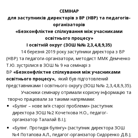
СЕМІНАР
для заступників директорів з ВР (НВР) та педагогів-
організаторів
«Безконфліктне спілкування між учасниками
освітнього процесу»
І освітній округ (ЗОШ №№ 2,3,4,8,9,35)
14 березня 2019 року заступники директора з ВР
(НВР) та педагоги-організатори, методист ММК Демченко
Т.Ю. зустрілися в ЗОШ № 9 на семінарі з
ВР
«Безконфліктне спілкування між учасниками
освітнього процесу»,
який був підготовлений
представниками І освітнього округу (ЗОШ №№ 2,3,4,8,9,35).
Учасники семінару отримали корисну інформацію та
творчо працювали за такими напрямами:
«Булінг – нове ім
’
я старої проблеми» (заступник
директора ЗОШ №2 Кочеткова Н.О., педагог-
організатор Талалай В.І.);
«Булінг. Протидія булінгу» (заступник директора ЗОШ
№4 Потапова А.Л., педагог-організатор Сидоренко Д.В.);