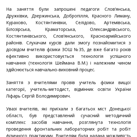
На заняття були запрошені педагоги Слов’янська,
Дружківки, Дзержинська, Добропілля, Красного Лиману,
Курахово, Костянтинівки, Селідово, Артемівська,
Білозірська, Краматорська, Олександрівського,
Костянтинівського, Слов’янського, Красноармійського
районів. Слухачам курсів дали змогу познайомитися з
досвідом вчителів фізики ЗОШ №35, де вже багато років
ефективно використовується технологія успішного
навчання (технологія Шеймана В.М.) і належним чином
здійснюється навчально-виховний процес.
Заняття з вчителями провів учитель фізики вищої
категорії, учитель-методист, відмінник освіти України
Ліфарь Сергій Володимирович.
Увазі вчителів, які приїхали з багатьох міст Донецької
області, був представлений сучасний методичний
комплекс засобів навчання, розглянута технологія
проведення фронтальних лабораторних робіт та робіт
фізичного практикуму. Вчителям була надана можливість