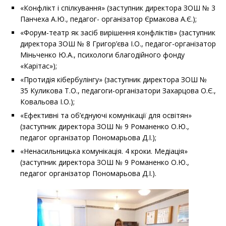
«Конфлікт і спілкування» (заступник директора ЗОШ № 3
Панчеха А.Ю., педагог- організатор Єрмакова А.Є.);
«Форум-театр як засіб вирішення конфліктів» (заступник
директора ЗОШ № 8 Григор’єва І.О., педагог-організатор
Міньченко Ю.А., психологи благодійного фонду
«Карітас»);
«Протидія кібербулінгу» (заступник директора ЗОШ №
35 Куликова Т.О., педагоги-організатори Захарцова О.Є.,
Ковальова І.О.);
«Ефективні та об
’
єднуючі комунікації для освітян»
(заступник директора ЗОШ № 9 Романенко О.Ю.,
педагог організатор Пономарьова Д.І.);
«Ненасильницька комунікація. 4 кроки. Медіація»
(заступник директора ЗОШ № 9 Романенко О.Ю.,
педагог організатор Пономарьова Д.І.).