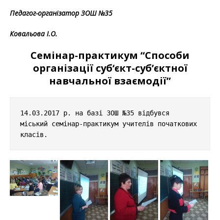
Педагог-організатор ЗОШ №35
Ковальова І.О.
Семінар-практикум “Способи
організації суб‘єкт-суб’єктної
навчальної взаємодії”
14.03.2017 р. на базі ЗОШ №35 відбувся 
міський семінар-практикум учителів початкових 
класів.