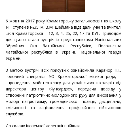
6 жовтня 2017 року Краматорську загальноосвітню школу
І-ІІІ ступенів №35 ім. В.М. Шеймана відвідали учні та вчителі
шкіл Краматорська – 12, 3, 4, 25, 22, 17 та КУГ. Приводом
для цього стала зустріч із представниками Національних
Збройних Сил Латвійської Республіки, Посольства
Латвійської республіки в Україні, Національної гвардії
України.
З метою зустрічі всіх присутніх ознайомила Карачор Н.І.,
головний спеціаліст УО Краматорської міської ради, –
проведення майстер-класу для українських школярів від
директора центру «Яунсардзе», передача досвіду у
створенні патріотично-молодіжного руху для виховання у
молоді патріотизму, громадянської позиції, дисципліни,
сміливості та зацікавлення професійною військовою
службою.
До складу іноземної делегації ввійшли: