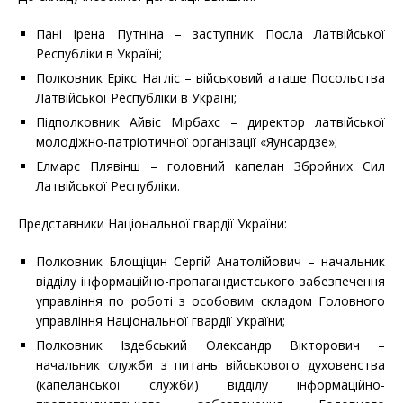
Пані Ірена Путніна – заступник Посла Латвійської
Республіки в Україні;
Полковник Ерікс Нагліс – військовий аташе Посольства
Латвійської Республіки в Україні;
Підполковник Айвіс Мірбахс – директор латвійської
молодіжно-патріотичної організації «Яунсардзе»;
Елмарс Плявінш – головний капелан Збройних Сил
Латвійської Республіки.
Представники Національної гвардії України:
Полковник Блощіцин Сергій Анатолійович – начальник
відділу інформаційно-пропагандистського забезпечення
управління по роботі з особовим складом Головного
управління Національної гвардії України;
Полковник Іздебський Олександр Вікторович –
начальник служби з питань військового духовенства
(капеланської служби) відділу інформаційно-