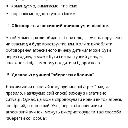
командуємо, вимагаємо, тиснемо
порівнюємо одного учня з іншим
Обговоріть агресивний вчинок учня пізніше.
У той момент, коли обидва – і вчитель, і – учень порушено
чи взаємодія буде конструктивним. Коли ж виробляти
обговорення агресивного вчинку дитини? Може бути
через годину, а може бути і на наступний день, в
залежності від самопочуття дитини і дорослого.
Дозвольте учневі “зберегти обличчя”.
Наполягаючи на негайному припиненні агресії, ми, як
правило, нав’язуємо свій спосіб виходу з негативної
ситуації. Однак, це може спровокувати новий виток агресії,
ще гірший, ніж перший. Учні, перш, ніж припинити
агресивний вчинок, можуть використовувати такі способи
“зберегти сої особа”: