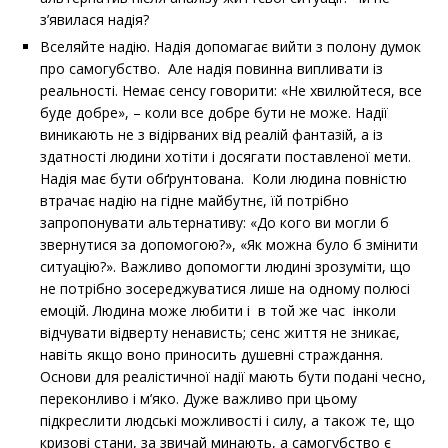
з’явилася надія?
Вселяйте надію. Надія допомагає вийти з полону думок
про самогубство. Але надія повинна випливати із
реальності. Немає сенсу говорити: «Не хвилюйтеся, все
буде добре», – коли все добре бути не може. Надії
виникають не з відірваних від реалій фантазій, а із
здатності людини хотіти і досягати поставленої мети.
Надія має бути обґрунтована. Коли людина повністю
втрачає надію на гідне майбутнє, їй потрібно
запропонувати альтернативу: «До кого ви могли б
звернутися за допомогою?», «Як можна було б змінити
ситуацію?». Важливо допомогти людині зрозуміти, що
не потрібно зосереджуватися лише на одному полюсі
емоцій. Людина може любити і в той же час інколи
відчувати відверту ненависть; сенс життя не зникає,
навіть якщо воно приносить душевні страждання.
Основи для реалістичної надії мають бути подані чесно,
переконливо і м’яко. Дуже важливо при цьому
підкреслити людські можливості і силу, а також те, що
кризові стани, за звичай минають, а самогубство є