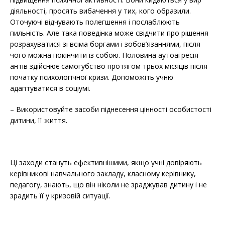
діяльності, просять вибачення у тих, кого образили.
Оточуючі відчувають полегшення і послаблюють
пильність. Але така поведінка може свідчити про рішення
розрахуватися зі всіма боргами і зобов’язаннями, після
чого можна покінчити із собою. Половина аутоагресія
антів здійснює самогубство протягом трьох місяців після
початку психологічної кризи. Допоможіть учню
адаптуватися в соціумі.
– Використовуйте засоби піднесення цінності особистості
дитини, її життя.
Ці заходи стануть ефективнішими, якщо учні довіряють
керівникові навчального закладу, класному керівнику,
педагогу, знають, що він ніколи не зраджував дитину і не
зрадить її у кризовій ситуації.