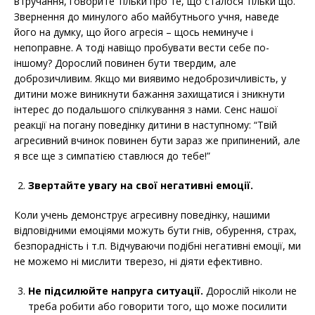
втручання, говорите тільки про те, що сталося тільки що.
Звернення до минулого або майбутнього учня, наведе
його на думку, що його агресія – щось неминуче і
непоправне. А тоді навіщо пробувати вести себе по-
іншому? Дорослий повинен бути твердим, але
доброзичливим. Якщо ми виявимо недоброзичливість, у
дитини може виникнути бажання захищатися і зникнути
інтерес до подальшого спілкування з нами. Сенс нашої
реакції на погану поведінку дитини в наступному: “Твій
агресивний вчинок повинен бути зараз же припинений, але
я все ще з симпатією ставлюся до тебе!”
Звертайте увагу на свої негативні емоції.
Коли учень демонструє агресивну поведінку, нашими
відповідними емоціями можуть бути гнів, обурення, страх,
безпорадність і т.п. Відчуваючи подібні негативні емоції, ми
не можемо ні мислити тверезо, ні діяти ефективно.
Не підсилюйте напруга ситуації.
Дорослій ніколи не
треба робити або говорити того, що може посилити