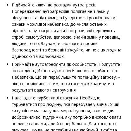
Підбирайте ключі до розгадки аутоагресії.
Попередження аутоагресіяів полягає не тільки у
піклуванні та підтримці, а і у здатності розпізнавати
ознаки можливої небезпеки. До числа останніх
відносять аутоагресія альні погрози, які передують
спробі самогубства, депресію, значні зміни у поведінці
людини тощо. Зауважте своєчасно прояви
безпорадності та безнадії і з’ясуйте, чи не є ця людина
одинокою та ізольованою.
Приймайте аутоагресіянта як особистість. Припустіть,
що людина дійсно є аутоагресіяальною особистістю.
Небезпека, що ви перебільшите потенційну загрозу, –
ніщо в порівнянні з тим, що хтось може загинути в
результаті вашого невтручання..
Налагодьте турботливі стосунки. Необхідно
турбуватися про людину, яка перебуває у відчаї. У цій
ситуації не має часу для моралізування, а лише для
доброзичливої підтримки, яку потрібно висловлювати
не лише словами, але й невербально. Для того, хто
відчуває, що він не потрібний і не любимий, турбота