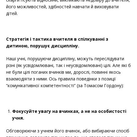
його можливостей, здібностей навчати й виховувати
дітей.
Стратегія і тактика вчителя в спілкуванні з
дитиною, порушує дисципліну.
Наші учні, порушуючи дисципліну, можуть переслідувати
різні (як усвідомлювані, так і неусвідомлювані) цілі. Але які б
не були цілі поганих вчинків ми, дорослі, повинні якось
взаємодіяти з ними. Ось правила поведінки з позиції
“комунікативної компетентності” (за Томасом Гордону):
Фокусуйте увагу на вчинках, а не на особистості
учня.
Обговорюючи з учнем його вчинок, або вибираючи спосіб