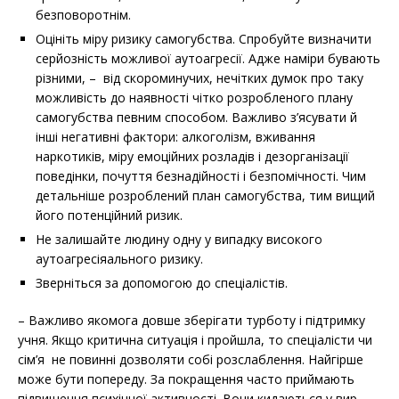
безповоротнім.
Оцініть міру ризику самогубства. Спробуйте визначити
серйозність можливої аутоагресії. Адже наміри бувають
різними, – від скороминучих, нечітких думок про таку
можливість до наявності чітко розробленого плану
самогубства певним способом. Важливо з’ясувати й
інші негативні фактори: алкоголізм, вживання
наркотиків, міру емоційних розладів і дезорганізації
поведінки, почуття безнадійності і безпомічності. Чим
детальніше розроблений план самогубства, тим вищий
його потенційний ризик.
Не залишайте людину одну у випадку високого
аутоагресіяального ризику.
Зверніться за допомогою до спеціалістів.
– Важливо якомога довше зберігати турботу і підтримку
учня. Якщо критична ситуація і пройшла, то спеціалісти чи
сім’я не повинні дозволяти собі розслаблення. Найгірше
може бути попереду. За покращення часто приймають
підвищення психічної активності. Вони кидаються у вир