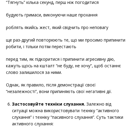
“Тягнуть” кілька секунд, перш ніж погодитися
будують гримаси, виконуючи наше прохання
роблять якийсь жест, який свідчить про неповагу
ще раз-другий повторюють те, що ми просимо припинити
робити, і тільки потім перестають
перед тим, як підкоритися і припинити агресивну дію,
кажуть щось на кшталт “не буду, не хочу”, щоб останнє
слово залишилося за ними.
Однак, як правило, після демонстрації своєї
“незалежності”, вони припиняють свої негативні дії.
Застосовуйте техніки слухання.
Залежно від
ситуації можна використовувати техніку “активного
слухання” і техніку “пасивного слухання”. Суть тактики
активного слухання: