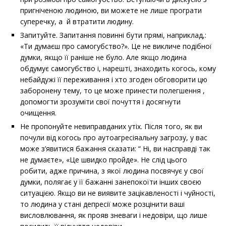
пригніченою людиною, ви можете не лише програти
суперечку, а й втратити людину.
Запитуйте. Запитання повинні бути прямі, наприклад,:
«Ти думаєш про самогубство?». Це не викличе подібної
думки, якщо її раніше не було. Але якщо людина
обдумує самогубство і, нарешті, знаходить когось, кому
небайдужі її переживання і хто згоден обговорити цю
заборонену тему, то це може принести полегшення ,
допомогти зрозуміти свої почуття і досягнути
очищення.
Не пропонуйте невиправданих утіх. Після того, як ви
почули від когось про аутоагресіяальну загрозу, у вас
може з’явитися бажання сказати: “ Ні, ви насправді так
не думаєте», «Це швидко пройде». Не слід цього
робити, адже причина, з якої людина посвячує у свої
думки, полягає у її бажанні занепокоїти інших своєю
ситуацією. Якщо ви не виявите зацікавленості і чуйності,
то людина у стані депресії може розцінити ваші
висловлювання, як прояв зневаги і недовіри, що лише