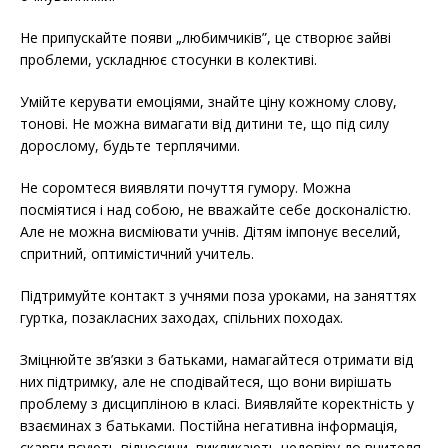
Не припускайте появи „любимчиків”, це створює зайві
проблеми, ускладнює стосунки в колективі.
Умійте керувати емоціями, знайте ціну кожному слову,
тонові. Не можна вимагати від дитини те, що під силу
дорослому, будьте терплячими.
Не соромтеся виявляти почуття гумору. Можна
посміятися і над собою, не вважайте себе досконалістю.
Але не можна висміювати учнів. Дітям імпонує веселий,
спритний, оптимістичний учитель.
Підтримуйте контакт з учнями поза уроками, на заняттях
гуртка, позакласних заходах, спільних походах.
Зміцнюйте зв’язки з батьками, намагайтеся отримати від
них підтримку, але не сподівайтеся, що вони вирішать
проблему з дисципліною в класі. Виявляйте коректність у
взаєминах з батьками. Постійна негативна інформація,
скарги псують відносини, викликають недовіру до вчителя,