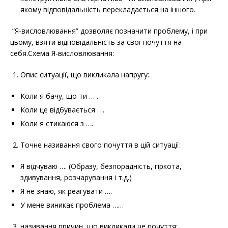
якому відповідальність перекладається на іншого.
“Я-висловлювання” дозволяє позначити проблему, і при
цьому, взяти відповідальність за свої почуття на
себя.Схема Я-висловлювання:
Опис ситуації, що викликала напругу:
Коли я бачу, що ти … ..
Коли це відбувається ….
Коли я стикаюся з ….
Точне називання свого почуття в цій ситуації:
Я відчуваю …. (Образу, безпорадність, гіркота,
здивування, розчарування і т.д.)
Я не знаю, як реагувати ….
У мене виникає проблема ……
називання причин, що викликали це почуття: