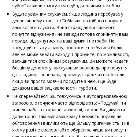
чуйної людини є могутнім підбадьорливим засобом.
Будьте уважним слухачем. Якщо людина перебуває у
депресивному стані, то їй більше потрібно говорити,
аніж когось слухати. Вона страждає від сильного
почуття відчуження і не завжди готова сприйняти ваші
поради, відгукнутися на ваші думки і потреби. Не
засуджуйте таку людину, вона хоче позбутися болю,
але не може знайти виходу. Спробуйте, по можливості,
залишитися спокійним і розуміючим. Ви можете надати
безцінну допомогу, вислухавши розповідь про почуття
цієї людини, – її печаль, провину, страх чи гнів. Інколи,
якщо ви просто мовчки посидите з нею, і це буде
доказом вашої зацікавленості і турботи.
Не сперечайтеся. Зіштовхуючись із аутоагресіяальною
загрозою, оточуючі часто відповідають: «Подумай, ти
живеш набагато краще, аніж інші, ти мав би дякувати
долі» тощо. Такі відповіді зразу блокують подальше
обговорення і викликають ще більшу пригніченість. Ні в
якому разі не висловлюйте обурення, якщо ви присутні
при розмові про самогубство. Вступаючи в дискусію з