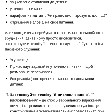
зацікавлене ставлення до дитини
уточнюючі питання
парафраз на кшталт: “Чи правильно я зрозумів, що ……?”
отримання відповіді на своє питання.
Але якщо дитина перебуває в стані сильного емоційного
збудження, дайте йому просто висловитися,
застосовуючи техніку “пасивного слухання”. Суть техніки
пасивного слухання:
Угу-реакція
Під час пауз задавайте уточнюючі питання, щоб
розмова не переривався
Ехо-реакція (повторення останнього слова мови
дитини)
Застосовуйте техніку “Я-висловлювання”.
“Я-
висловлювання” – це спосіб вербального вираження
почуттів, що виникають в напружених ситуаціях, це
конструктивна альтернатива “ти-висловлювання”, при