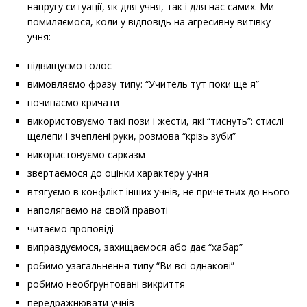
напругу ситуації, як для учня, так і для нас самих. Ми
помиляємося, коли у відповідь на агресивну витівку
учня:
підвищуємо голос
вимовляємо фразу типу: “Учитель тут поки ще я”
починаємо кричати
використовуємо такі пози і жести, які “тиснуть”: стислі
щелепи і зчеплені руки, розмова “крізь зуби”
використовуємо сарказм
звертаємося до оцінки характеру учня
втягуємо в конфлікт інших учнів, не причетних до нього
наполягаємо на своїй правоті
читаємо проповіді
виправдуємося, захищаємося або дає “хабар”
робимо узагальнення типу “Ви всі однакові”
робимо необґрунтовані викриття
передражнювати учнів