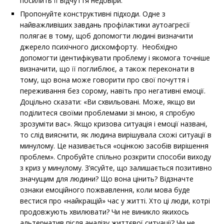
посилить її відчуття недовіри.
Пропонуйте конструктивні підходи. Одне з
найважливіших завдань профілактики аутоагресії
полягає в тому, щоб допомогти людині визначити
джерело психічного дискомфорту. Необхідно
допомогти ідентифікувати проблему і якомога точніше
визначити, що її поглиблює, а також переконати в
тому, що вона може говорити про свої почуття і
переживання без сорому, навіть про негативні емоції.
Доцільно сказати: «Ви схвильовані. Може, якщо ви
поділитеся своїми проблемами зі мною, я спробую
зрозуміти вас». Якщо кризова ситуація і емоції названі,
то слід вияснити, як людина вирішувала схожі ситуації в
минулому. Це називається «оцінкою засобів вирішення
проблем». Спробуйте спільно розкрити способи виходу
з криз у минулому. З’ясуйте, що залишається позитивно
значущим для людини? Що вона цінить? Відзначте
ознаки емоційного пожвавлення, коли мова буде
вестися про «найкращій» час у житті. Хто ці люди, котрі
продовжують хвилювати? Чи не виникло якихось
альтернатив після аналізу життєвої ситуації? Чи не