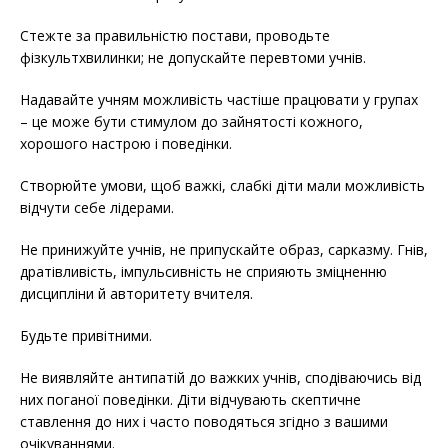
Стежте за правильністю постави, проводьте
фізкультхвилинки; не допускайте перевтоми учнів.
Надавайте учням можливість частіше працювати у групах
– це може бути стимулом до зайнятості кожного,
хорошого настрою і поведінки.
Створюйте умови, щоб важкі, слабкі діти мали можливість
відчути себе лідерами.
Не принижуйте учнів, не припускайте образ, сарказму. Гнів,
дратівливість, імпульсивність не сприяють зміцненню
дисципліни й авторитету вчителя.
Будьте привітними.
Не виявляйте антипатій до важких учнів, сподіваючись від
них поганої поведінки. Діти відчувають скептичне
ставлення до них і часто поводяться згідно з вашими
очікуваннями.