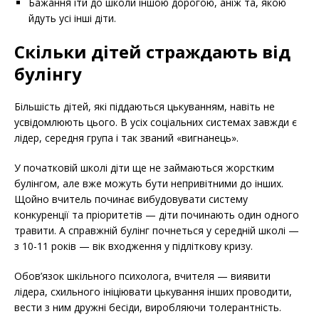
Бажання іти до школи іншою дорогою, аніж та, якою
йдуть усі інші діти.
Скільки дітей страждають від
булінгу
Більшість дітей, які піддаються цькуванням, навіть не
усвідомлюють цього. В усіх соціальних системах завжди є
лідер, середня група і так званий «вигнанець».
У початковій школі діти ще не займаються жорстким
булінгом, але вже можуть бути непривітними до інших.
Щойно вчитель починає вибудовувати систему
конкуренції та пріоритетів — діти починають один одного
травити. А справжній булінг почнеться у середній школі —
з 10-11 років — вік входження у підліткову кризу.
Обов’язок шкільного психолога, вчителя — виявити
лідера, схильного ініціювати цькування інших проводити,
вести з ним дружні бесіди, виробляючи толерантність.