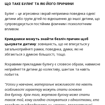
ЩО ТАКЕ БУЛІНГ ТА ЯКІ ЙОГО ПРИЧИНИ
Булінг – це агресивна і вкрай неприємна поведінка однієї
дитини або групи дітей по відношенню до іншої дитини, що
супроводжується постійним фізичним і психологічним
впливом.
Кривдники можуть знайти безліч причин щоб
цькувати дитину
: зовнішність, що не вписується у
загальноприйняті рамки, поведінка, думки, які не
збігаються з думкою більшості, тощо.
Яскравими прикладами булінгу є словесні образи, навмисне
неприйняття дитини до колективу, шантаж та навіть
побиття.
“Успіхи у навчанні, матеріальні можливості та навіть
особливості характеру можуть стати основою
для булінгу. Крім того, жертвою булінгу може стати
також той, кому складно спілкуватися з однолітками, хто
поводиться відлюдкувато чи, навпаки, провокативно”,
–