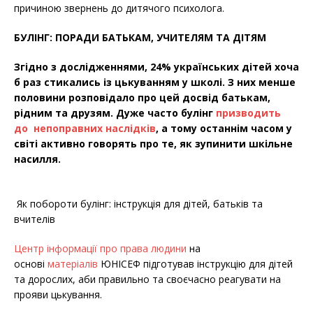
причиною звернень до дитячого психолога.
БУЛІНГ: ПОРАДИ БАТЬКАМ, УЧИТЕЛЯМ ТА ДІТЯМ
Згідно з дослідженнями, 24% українських дітей хоча
б раз стикались із цькуванням у школі. З них менше
половини розповідало про цей досвід батькам,
рідним та друзям. Дуже часто булінг
призводить
до
непоправних наслідків
, а тому останнім часом у
світі активно говорять про те, як зупинити шкільне
насилля.
Як побороти булінг: інструкція для дітей, батьків та
вчителів
Центр інформації про права людини
на
основі
матеріалів
ЮНІСЕФ підготував інструкцію для дітей
та дорослих, аби правильно та своєчасно реагувати на
прояви
цькування.