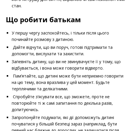
стан.
Що робити батькам
У першу чергу заспокойтесь, і тільки після цього
починайте розмову з дитиною.
Дайте відчути, що ви поруч, готові підтримати та
допомогти, вислухати та захистити.
Запевніть дитину, що ви не звинувачуєте її у тому, що
відбувається, і вона може говорити відверто.
Пам’ятайте, що дитині може бути неприємно говорити
на цю тему, вона вразлива у цей момент. Будьте
терплячими та делікатними.
Спробуйте з’ясувати все, що зможете, проте не
повторюйте ті ж самі запитання по декілька разів,
допитуючись.
Запропонуйте подумати, які дії допоможуть дитині
почуватися у більшій безпеці зараз (наприклад, бути
певний час ближче до дорослих, не залишатися після