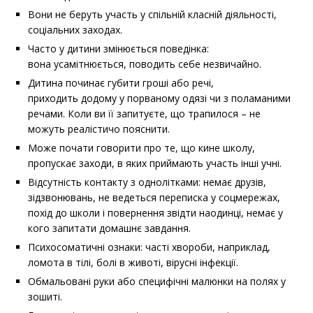
Вони не беруть участь у спільній класній діяльності,
соціальних заходах.
Часто у дитини змінюється поведінка:
вона усамітнюється, поводить себе незвичайно.
Дитина починає губити гроші або речі,
приходить додому у порваному одязі чи з поламаними
речами. Коли ви її запитуєте, що трапилося – не
можуть реалістичо пояснити.
Може почати говорити про те, що кине школу,
пропускає заходи, в яких приймають участь інші учні.
Відсутність контакту з однолітками: немає друзів,
зідзвонювань, не ведеться переписка у соцмережах,
похід до школи і повернення звідти наодинці, немає у
кого запитати домашнє завдання.
Психосоматичні ознаки: часті хвороби, наприклад,
ломота в тілі, болі в животі, вірусні інфекції.
Обмальовані руки або специфічні малюнки на полях у
зошиті.