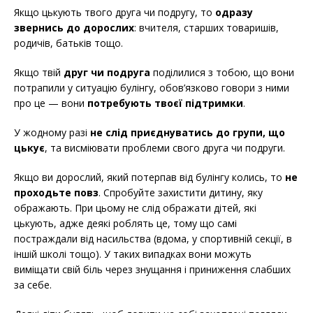
Якщо цькують твого друга чи подругу, то
одразу
звернись до дорослих
: вчителя, старших товаришів,
родичів, батьків тощо.
Якщо твій
друг чи подруга
поділилися з тобою, що вони
потрапили у ситуацію булінгу, обов’язково говори з ними
про це — вони
потребують твоєї підтримки
.
У жодному разі
не слід приєднуватись до групи, що
цькує
, та висміювати проблеми свого друга чи подруги.
Якщо ви дорослий, який потерпав від булінгу колись, то
не
проходьте повз
. Спробуйте захистити дитину, яку
ображають. При цьому не слід ображати дітей, які
цькують, адже деякі роблять це, тому що самі
постраждали від насильства (вдома, у спортивній секції, в
іншій школі тощо). У таких випадках вони можуть
виміщати свій біль через знущання і приниження слабших
за себе.