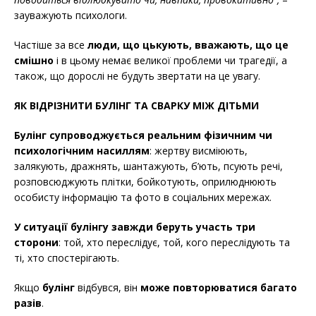
зауважують психологи.
Частіше за все
люди, що цькують, вважають, що це
смішно
і в цьому немає великої проблеми чи трагедії, а
також, що дорослі не будуть звертати на це увагу.
ЯК ВІДРІЗНИТИ БУЛІНГ ТА СВАРКУ МІЖ ДІТЬМИ
Булінг супроводжується реальним фізичним чи
психологічним насиллям
: жертву висміюють,
залякують, дражнять, шантажують, б’ють, псують речі,
розповсюджують плітки, бойкотують, оприлюднюють
особисту інформацію та фото в соціальних мережах.
У ситуації булінгу завжди беруть участь три
сторони
: той, хто переслідує, той, кого переслідують та
ті, хто спостерігають.
Якщо
булінг
відбувся, він
може повторюватися багато
разів
.