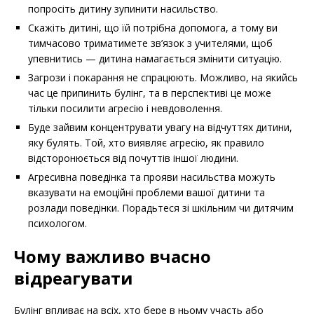
попросіть дитину зупинити насильство.
Скажіть дитині, що їй потрібна допомога, а тому ви
тимчасово триматимете зв’язок з учителями, щоб
упевнитись — дитина намагається змінити ситуацію.
Загрози і покарання не спрацюють. Можливо, на якийсь
час це припинить булінг, та в перспективі це може
тільки посилити агресію і невдоволення.
Буде зайвим концентрувати увагу на відчуттях дитини,
яку булять. Той, хто виявляє агресію, як правило
відсторонюється від почуттів іншої людини.
Агресивна поведінка та прояви насильства можуть
вказувати на емоційні проблеми вашої дитини та
розлади поведінки. Порадьтеся зі шкільним чи дитячим
психологом.
Чому важливо вчасно
відреагувати
Булінг впливає на всіх, хто бере в ньому участь або