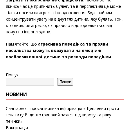
якийсь час це припинить булінг, та в перспективі це може
тільки посилити агресію і невдоволення. Буде зайвим
концентрувати увагу на відчуттях дитини, яку булять. Той,
хто виявляє агресію, як правило відсторонюється від
почуттів іншої людини.
Пам’ятайте, що
агресивна поведінка та прояви
насильства можуть вказувати на емоційні
проблеми вашої дитини та розлади поведінки
.
Пошук
Пошук
НОВИНИ
Санітарно – просвітницька інформація «Щеплення проти
гепатиту B: довготривалий захист від цирозу та раку
печінки»
Вакцинація