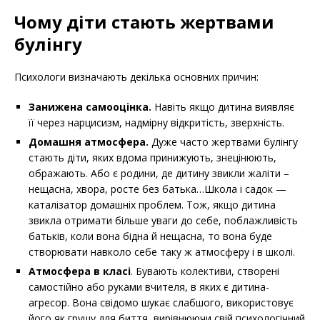
Чому діти стають жертвами
булінгу
Психологи визначають декілька основних причин:
Занижена самооцінка.
Навіть якщо дитина виявляє
її через нарцисизм, надмірну відкритість, зверхність.
Домашня атмосфера.
Дуже часто жертвами булінгу
стають діти, яких вдома принижують, знецінюють,
ображають. Або є родини, де дитину звикли жаліти –
нещасна, хвора, росте без батька…Школа і садок —
каталізатор домашніх проблем. Тож, якщо дитина
звикла отримати більше уваги до себе, поблажливість
батьків, коли вона бідна й нещасна, то вона буде
створювати навколо себе таку ж атмосферу і в школі.
Атмосфера в класі
. Бувають колективи, створені
самостійно або руками вчителя, в яких є дитина-
агресор. Вона свідомо шукає слабшого, використовує
його як грушу для биття, вирівнюючи свій психологічний