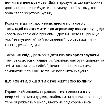
почніть з нею розмову
. Дайте зрозуміти, що вам можна
довіряти, що ви не будете звинувачувати її у тому, що
вона стала жертвою булінгу.
Розкажіть дитині, що
немає нічого поганого
у
тому,
щоб повідомити про агресивну поведінку
щодо
когось учителю або принаймні друзям. Поясніть різницю
між “пліткуванням” та “піклуванням” про своє життя чи
життя друга/подруги.
Також
не слід
у розмові з дитиною
використовувати
такі сексистські кліше
, як “хлопчик має бути сильним та
вміти постояти за себе”, “дівчинка не повинна сама
захищатись” та інші. Це тільки погіршить ситуацію.
ЩО РОБИТИ, ЯКЩО ТИ СТАВ ЖЕРТВОЮ БУЛІНГУ
Перше і найголовніше правило –
не тримати це у
секреті
. Розкажи друзям, знайомим чи рідним про те, що
тебе ображають у школі, цього не слід соромитись.