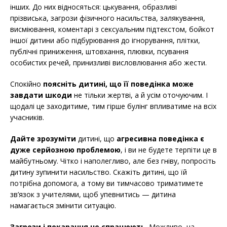
інших. До них відносяться: цькування, образливі
прізвиська, загрози фізичного насильства, залякування,
висміювання, коментарі з сексуальним підтекстом, бойкот
іншої дитини або підбурювання до ігнорування, плітки,
публічні приниження, штовхання, плювки, псування
особистих речей, принизливі висловлювання або жести.
Спокійно
поясніть дитині, що її поведінка може
завдати шкоди
не тільки жертві, а й усім оточуючим. І
щодалі це заходитиме, тим гірше булінг впливатиме на всіх
учасників.
Дайте зрозуміти
дитині, що
агресивна поведінка є
дуже серйозною проблемою
, і ви не будете терпіти це в
майбутньому. Чітко і наполегливо, але без гніву, попросіть
дитину зупинити насильство. Скажіть дитині, що їй
потрібна допомога, а тому ви тимчасово триматимете
зв’язок з учителями, щоб упевнитись — дитина
намагається змінити ситуацію.
Загрози і покарання не спрацюють
. Можливо, на