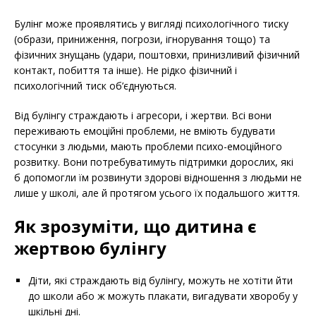
Булінг може проявлятись у вигляді психологічного тиску
(образи, приниження, погрози, ігнорування тощо) та
фізичних знущань (удари, поштовхи, принизливий фізичний
контакт, побиття та інше). Не рідко фізичний і
психологічний тиск об’єднуються.
Від булінгу страждають і агресори, і жертви. Всі вони
переживають емоційні проблеми, не вміють будувати
стосунки з людьми, мають проблеми психо-емоційного
розвитку. Вони потребуватимуть підтримки дорослих, які
б допомогли їм розвинути здорові відношення з людьми не
лише у школі, але й протягом усього їх подальшого життя.
Як зрозуміти, що дитина є
жертвою булінгу
Діти, які страждають від булінгу, можуть не хотіти йти
до школи або ж можуть плакати, вигадувати хворобу у
шкільні дні.