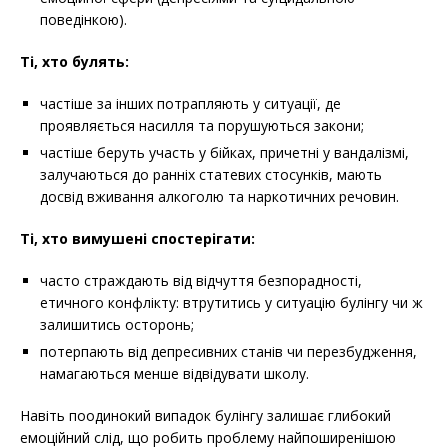
поведінкою).
Ті, хто булять:
частіше за інших потрапляють у ситуації, де
проявляється насилля та порушуються закони;
частіше беруть участь у бійках, причетні у вандалізмі,
залучаються до ранніх статевих стосунків, мають
досвід вживання алкоголю та наркотичних речовин.
Ті, хто вимушені спостерігати:
часто страждають від відчуття безпорадності,
етичного конфлікту: втрутитись у ситуацію булінгу чи ж
залишитись осторонь;
потерпають від депресивних станів чи перезбудження,
намагаються менше відвідувати школу.
Навіть поодинокий випадок булінгу залишає глибокий
емоційний слід, що робить проблему найпоширенішою