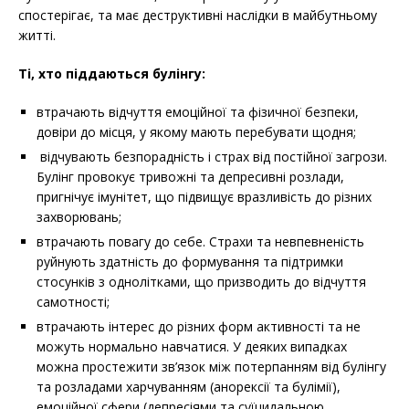
спостерігає, та має деструктивні наслідки в майбутньому
житті.
Ті, хто піддаються булінгу:
втрачають відчуття емоційної та фізичної безпеки,
довіри до місця, у якому мають перебувати щодня;
відчувають безпорадність і страх від постійної загрози.
Булінг провокує тривожні та депресивні розлади,
пригнічує імунітет, що підвищує вразливість до різних
захворювань;
втрачають повагу до себе. Страхи та невпевненість
руйнують здатність до формування та підтримки
стосунків з однолітками, що призводить до відчуття
самотності;
втрачають інтерес до різних форм активності та не
можуть нормально навчатися. У деяких випадках
можна простежити зв’язок між потерпанням від булінгу
та розладами харчуванням (анорексії та булімії),
емоційної сфери (депресіями та суїцидальною