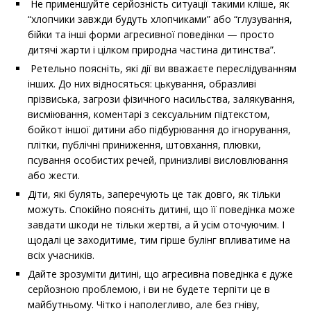
Не применшуйте серйозність ситуації такими кліше, як
“хлопчики завжди будуть хлопчиками” або “глузування,
бійки та інші форми агресивної поведінки — просто
дитячі жарти і цілком природна частина дитинства”.
Ретельно поясніть, які дії ви вважаєте переслідуванням
інших. До них відносяться: цькування, образливі
прізвиська, загрози фізичного насильства, залякування,
висміювання, коментарі з сексуальним підтекстом,
бойкот іншої дитини або підбурювання до ігнорування,
плітки, публічні приниження, штовхання, плювки,
псування особистих речей, принизливі висловлювання
або жести.
Діти, які булять, заперечують це так довго, як тільки
можуть. Спокійно поясніть дитині, що її поведінка може
завдати шкоди не тільки жертві, а й усім оточуючим. І
щодалі це заходитиме, тим гірше булінг впливатиме на
всіх учасників.
Дайте зрозуміти дитині, що агресивна поведінка є дуже
серйозною проблемою, і ви не будете терпіти це в
майбутньому. Чітко і наполегливо, але без гніву,