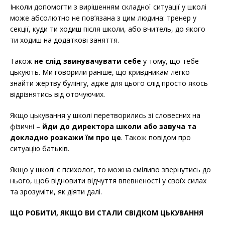
Інколи допомогти з вирішенням складної ситуації у школі
може абсолютно не пов’язана з цим людина: тренер у
секції, куди ти ходиш після школи, або вчитель, до якого
ти ходиш на додаткові заняття.
Також
не слід звинувачувати себе
у тому, що тебе
цькують. Ми говорили раніше, що кривдникам легко
знайти жертву булінгу, адже для цього слід просто якось
відрізнятись від оточуючих.
Якщо цькування у школі перетворились зі словесних на
фізичні –
йди до директора школи або завуча та
докладно розкажи їм про це
. Також повідом про
ситуацію батьків.
Якщо у школі є психолог, то можна сміливо звернутись до
нього, щоб відновити відчуття впевненості у своїх силах
та зрозуміти, як діяти далі.
ЩО РОБИТИ, ЯКЩО ВИ СТАЛИ СВІДКОМ ЦЬКУВАННЯ