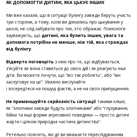
ЯК ДОПОМОГТИ ДИТИНІ, ЯКА ЦЬКУЄ ІНШИХ
Ми вже казали, що в ситуації булінгу завжди беруть участь
три сторони, а тому, коли ви дізнались про цькування у
школі, не слід забувати про тих, хто ображає. Психологи
зауважують, що
дитині, яка булить інших, увага та
допомога потрібна не менше, ніж тій, яка страждає
від булінгу
.
Відверто поговоріть
з нею про те, що відбувається,
з’ясуйте як вона ставиться до своїх дій і як реагують інші
діти. Ви можете почути, що “всі так роблять”, або “він
заслуговує на це”. Уважно вислухайте
і зосередтеся на пошуці фактів, а не на своїх припущеннях.
Не применшуйте серйозність ситуації
такими кліше,
як “хлопчики завжди будуть хлопчиками” або “глузування,
бійки та інші форми агресивної поведінки — просто дитячі
жарти і цілком природна частина дитинства”.
Ретельно поясніть, які дії ви вважаєте переслідуванням