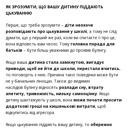
ЯК ЗРОЗУМІТИ, ЩО ВАШУ ДИТИНУ ПІДДАЮТЬ
ЦЬКУВАННЮ
Перше, що треба зрозуміти –
діти неохоче
розповідають про цькування у школі
, а тому не слід
думати, що у перший же раз, коли ви спитаєте її про це,
вона відповість вам чесно. Тому
головна порада для
батьків
– бути більш уважними до проявів булінгу.
Якщо ваша
дитина стала замкнутою, вигадує
приводи, щоб не йти до школи, перестала вчитись
,
то поговоріть з нею. Причина такої поведінки може бути
не у банальних лінощах. Також до видимих
наслідків булінгу відносять
розлади сну, втрату
апетиту, тривожність, низьку самооцінку
. Якщо
дитину шантажують у школі, вона
може почати просити
додаткові гроші на кишенькові витрати
, щоб
відкупитись від агресора.
Якщо цькуванню піддають вашу дитину, то
обережно