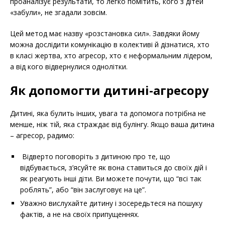
проаналізує результати, то легко помітить, кого з дітей
«забули», не згадали зовсім.
Цей метод має назву «розстановка сил». Завдяки йому
можна дослідити комунікацію в колективі й дізнатися, хто
в класі жертва, хто агресор, хто є неформальним лідером,
а від кого відвернулися однолітки.
Як допомогти дитині-агресору
Дитині, яка булить інших, увага та допомога потрібна не
менше, ніж тій, яка страждає від булінгу. Якщо ваша дитина
– агресор, радимо:
Відверто поговоріть з дитиною про те, що
відбувається, з’ясуйте як вона ставиться до своїх дій і
як реагують інші діти. Ви можете почути, що “всі так
роблять”, або “він заслуговує на це”.
Уважно вислухайте дитину і зосередьтеся на пошуку
фактів, а не на своїх припущеннях.