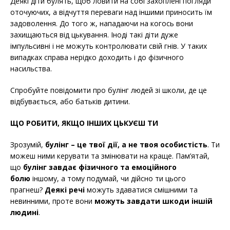
Деякі діти булять, щоб ловити на собі захоплені погляди
оточуючих, а відчуття переваги над іншими приносить їм
задоволення. До того ж, нападаючи на когось вони
захищаються від цькування. Іноді такі діти дуже
імпульсивні і не можуть контролювати свій гнів. У таких
випадках справа нерідко доходить і до фізичного
насильства.
Спробуйте повідомити про булінг людей зі школи, де це
відбувається, або батьків дитини.
ЩО РОБИТИ, ЯКЩО ІНШИХ ЦЬКУЄШ ТИ
Зрозумій,
булінг – це твої дії, а не твоя особистість
. Ти
можеш ними керувати та змінювати на краще. Пам’ятай,
що
булінг завдає фізичного та емоційного
болю
іншому, а тому подумай, чи дійсно ти цього
прагнеш?
Деякі речі
можуть здаватися смішними та
невинними, проте вони
можуть завдати шкоди іншій
людині
.