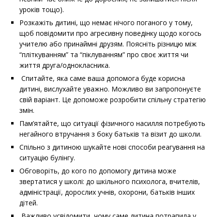
уроків тощо).
Розкажіть дитині, що немає нічого поганого у тому,
щоб повідомити про агресивну поведінку щодо когось
учителю або принаймні друзям. Поясніть різницю між
“пліткуванням” та “піклуванням” про своє життя чи
життя друга/однокласника.
Спитайте, яка саме ваша допомога буде корисна
дитині, вислухайте уважно. Можливо ви запропонуєте
свій варіант. Це допоможе розробити спільну стратегію
змін.
Пам’ятайте, що ситуації фізичного насилля потребують
негайного втручання з боку батьків та візит до школи.
Спільно з дитиною шукайте нові способи реагування на
ситуацію булінгу.
Обговоріть, до кого по допомогу дитина може
звертатися у школі: до шкільного психолога, вчителів,
адміністрації, дорослих учнів, охорони, батьків інших
дітей.
Важливо усвідомити, чому саме дитина потрапила у