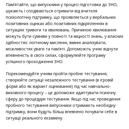
Пам’ятайте, що випускники у процесі підготовки до ЗНО,
шукають і сподіваються отримати від вчителя
психологічну підтримку, що проявляється у вербальних
позитивних оцінках або позитивних підкріпленнях в
ситуаціях тривоги та хвилювань. Причиною хвилювання
можуть бути сумніви у повноті та міцності знань, у власних
здібностях: логічному мисленні, вмінні аналізувати,
можливостях уваги та пам’яті. Допоможіть учню відчути
впевненість в своїх силах, сформулюйте програму
успішного проходження ЗНО.
Порекомендуйте учням пройти пробне тестування,
створюйте ситуації незалежного тестування (в ігровій
формі або як варіант оцінювання) під час навчально-
виховного процесу – це допоможе адаптувати психічну
сферу до процедури тестування. Якщо під час проведення
пробного тестування випускники отримають необхідну
підтримку, вони будуть більш впевнено почувати себе в
ситуації реального екзамену.