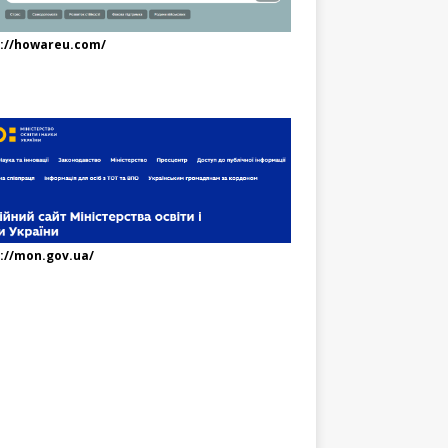
s://howareu.com/
://mon.gov.ua/