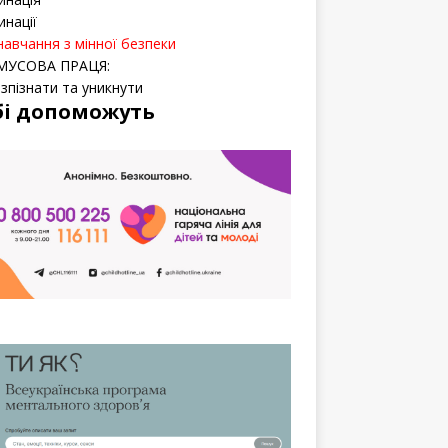
инації
навчання з мінної безпеки
МУСОВА ПРАЦЯ:
озпізнати та уникнути
бі допоможуть