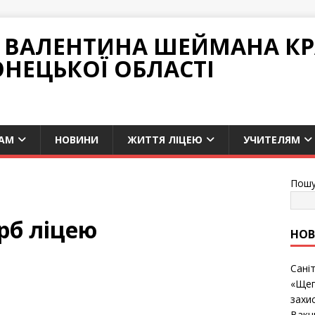
НІ ВАЛЕНТИНА ШЕЙМАНА К
ОНЕЦЬКОЇ ОБЛАСТІ
АМ
НОВИНИ
ЖИТТЯ ЛІЦЕЮ
УЧИТЕЛЯМ
Пошу
рб ліцею
НО
Сані
«Щеп
захис
Вакц