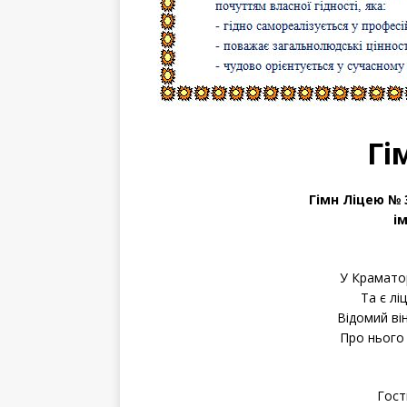
Гі
Гімн Ліцею №
і
У Краматор
Та є лі
Відомий він
Про нього 
Гост