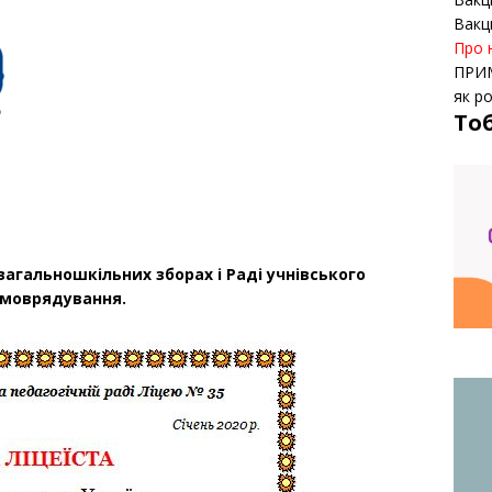
Вакц
Про 
ПРИ
як р
То
агальношкільних зборах і Раді учнівського
моврядування.