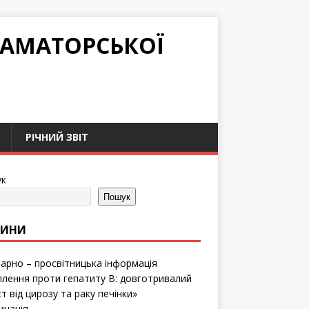
РАМАТОРСЬКОЇ
РІЧНИЙ ЗВІТ
к
Пошук
ВИНИ
тарно – просвітницька інформація
лення проти гепатиту B: довготривалий
т від цирозу та раку печінки»
инація