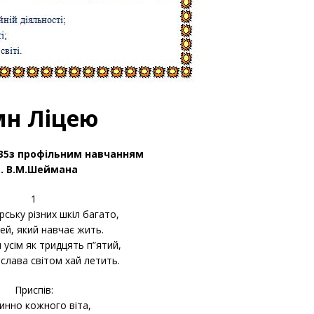
мн Ліцею
 35з профільним навчанням
м. В.М.Шеймана
1
ську різних шкіл багато,
цей, який навчає жить.
 усім як тридцять п”ятий,
слава світом хай летить.
Приспів:
инно кожного віта,