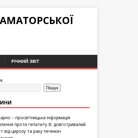
РАМАТОРСЬКОЇ
РІЧНИЙ ЗВІТ
к
Пошук
ВИНИ
тарно – просвітницька інформація
лення проти гепатиту B: довготривалий
т від цирозу та раку печінки»
инація