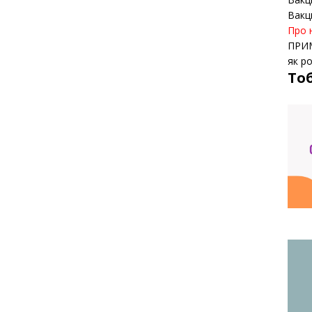
Вакц
Про 
ПРИ
як р
То