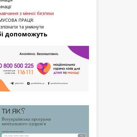
инації
навчання з мінної безпеки
МУСОВА ПРАЦЯ:
озпізнати та уникнути
бі допоможуть