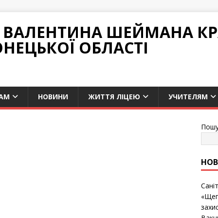
НІ ВАЛЕНТИНА ШЕЙМАНА К
ОНЕЦЬКОЇ ОБЛАСТІ
АМ
НОВИНИ
ЖИТТЯ ЛІЦЕЮ
УЧИТЕЛЯМ
Пошу
НО
Сані
«Щеп
захис
Вакц