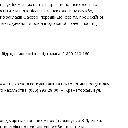
 служби міських центрів практичної психології та
світи, які відповідають за психологічну службу,
гів закладів фахової передвищої освіти, професійної
но-методичний супровід щодо запобігання і протидії
біді»,
психологічна підтримка: 0-800-210-160
мент, кризові консультації та психологічні послуги для
го насильства
:
(066) 993-28-00, м. Краматорськ, вул.
від маргіналізованих жінок (які живуть з ВІЛ, жінки,
 внутрішньо переміщені особи), в т. ч., які