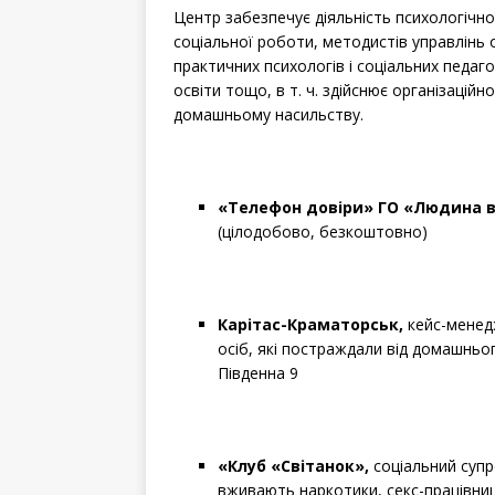
Центр забезпечує діяльність психологічної
соціальної роботи, методистів управлінь о
практичних психологів і соціальних педаго
освіти тощо, в т. ч. здійснює організацій
домашньому насильству.
«Телефон довіри» ГО «Людина в 
(цілодобово, безкоштовно)
Карітас-Краматорськ,
кейс-менедж
осіб, які постраждали від домашньо
Південна 9
«Клуб «Світанок»,
соціальний супро
вживають наркотики, секс-працівниці,