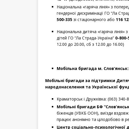
Національна «гаряча лінія» з попер
гендерної дискримінації ГО “Ла Стр
500-335
зі стаціонарного або
116 12
Національна дитяча «гаряча лінія» з
дітей ГО “Ла Страда-Україна”
0-800-
12.00 до 20.00, сб з 12.00 до 16.00)
Мобільна бригада м. Слов’янськ
Мобільні бригади за підтримки Дитяч
народонаселення та Української фунд
Краматорськ і Дружківка: (063) 340-8
Мобільні бригади БФ “Слов’янсь
біженців (УВКБ ООН), виїзди вздовж 
працює анонімно та цілодобово в ре
Центр соціально-психологічної 