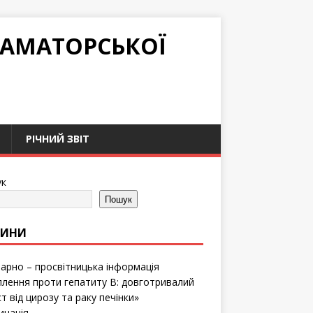
РАМАТОРСЬКОЇ
РІЧНИЙ ЗВІТ
к
Пошук
ВИНИ
тарно – просвітницька інформація
лення проти гепатиту B: довготривалий
т від цирозу та раку печінки»
инація