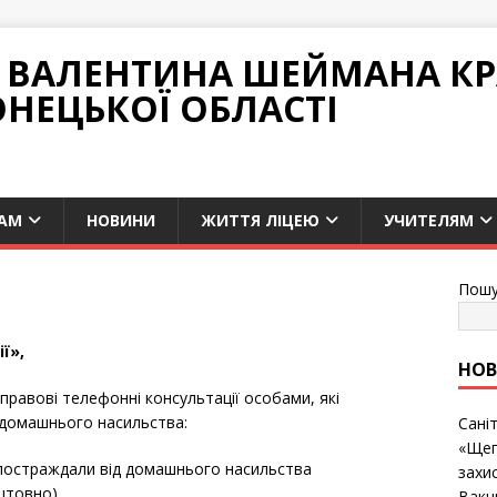
НІ ВАЛЕНТИНА ШЕЙМАНА К
ОНЕЦЬКОЇ ОБЛАСТІ
АМ
НОВИНИ
ЖИТТЯ ЛІЦЕЮ
УЧИТЕЛЯМ
Пошу
ї»,
НО
 правові телефонні консультації особами, які
 домашнього насильства:
Сані
«Щеп
кі постраждали від домашнього насильства
захис
оштовно)
Вакц