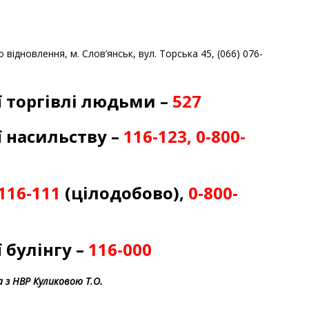
відновлення, м. Слов’янськ, вул. Торська 45, (066) 076-
ї торгівлі людьми –
527
ї насильству –
116-123, 0-800-
116-111
(цілодобово),
0-800-
ї булінгу –
116-000
 з НВР Куликовою Т.О.