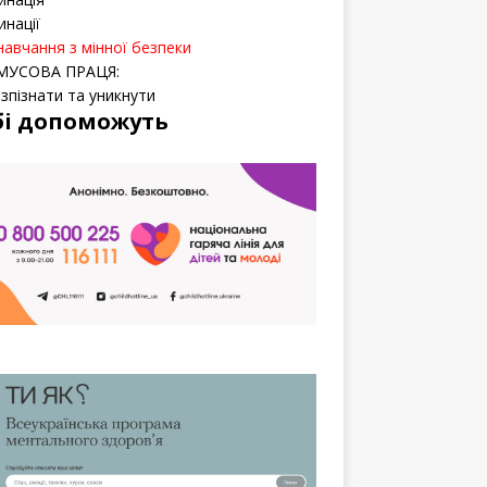
инації
навчання з мінної безпеки
МУСОВА ПРАЦЯ:
озпізнати та уникнути
бі допоможуть