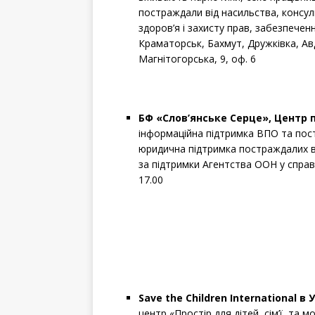
постраждали від насильства, консу
здоров’я і захисту прав, забезпечен
Краматорськ, Бахмут, Дружківка, Авд
Магнітогорська, 9, оф. 6
БФ «Слов’янське Серце»,
Центр п
інформаційна підтримка ВПО та пост
юридична підтримка постраждалих в
за підтримки Агентства ООН у справа
17.00
Save the Children International в 
центр «Простір для дітей, сім’ї, та мо