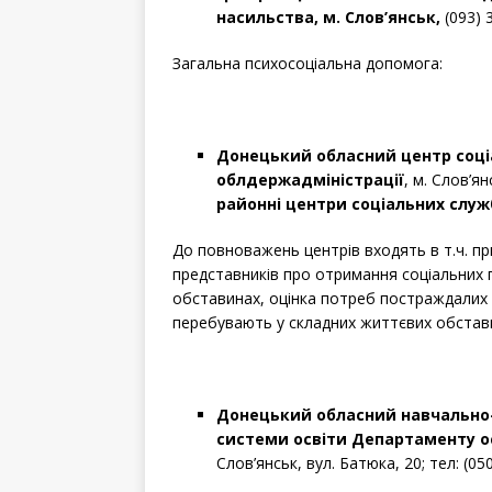
насильства, м. Слов’янськ,
(093) 
Загальна психосоціальна допомога:
Донецький обласний центр соціа
облдержадміністрації
, м. Слов’ян
районні центри соціальних служб 
До повноважень центрів входять в т.ч. пр
представників про отримання соціальних п
обставинах, оцінка потреб постраждалих о
перебувають у складних життєвих обстав
Донецький обласний навчально
системи освіти Департаменту ос
Слов’янськ, вул. Батюка, 20; тел: (050