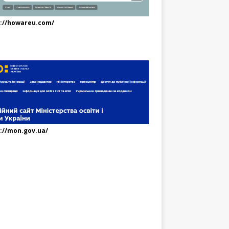
s://howareu.com/
://mon.gov.ua/