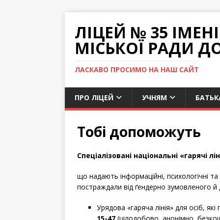
ЛІЦЕЙ № 35 ІМЕ
МІСЬКОЇ РАДИ Д
ЛАСКАВО ПРОСИМО НА НАШ САЙТ
ПРО ЛІЦЕЙ
УЧНЯМ
БАТЬК
Тобі допоможуть
Спеціалізовані національні «гарячі ліні
що надають інформаційні, психологічні та
постраждали від ґендерно зумовленого й
Урядова «гаряча лінія» для осіб, я
15-47
(цілодобово, анонімно, безк