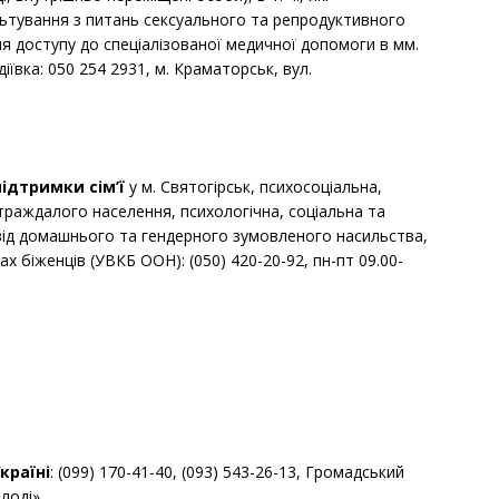
льтування з питань сексуального та репродуктивного
ня доступу до спеціалізованої медичної допомоги в мм.
іївка: 050 254 2931, м. Краматорськ, вул.
ідтримки сім’ї
у м. Святогірськ, психосоціальна,
раждалого населення, психологічна, соціальна та
ід домашнього та гендерного зумовленого насильства,
х біженців (УВКБ ООН): (050) 420-20-92, пн-пт 09.00-
Україні
: (099) 170-41-40, (093) 543-26-13, Громадський
лоді».