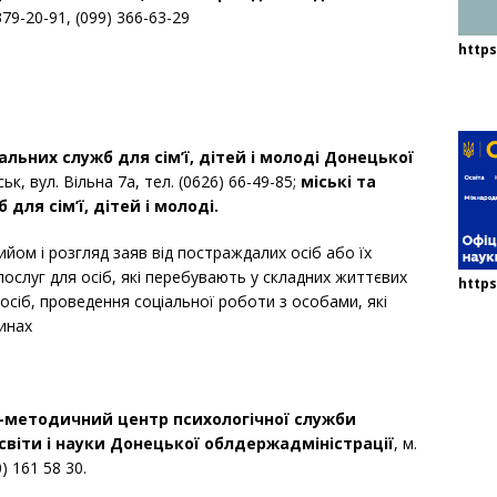
379-20-91, (099) 366-63-29
http
льних служб для сім’ї, дітей і молоді Донецької
ськ, вул. Вільна 7а, тел. (0626) 66-49-85;
міські та
для сім’ї, дітей і молоді.
ийом і розгляд заяв від постраждалих осіб або їх
ослуг для осіб, які перебувають у складних життєвих
https
сіб, проведення соціальної роботи з особами, які
инах
-методичний центр психологічної служби
віти і науки Донецької облдержадміністрації
, м.
) 161 58 30.