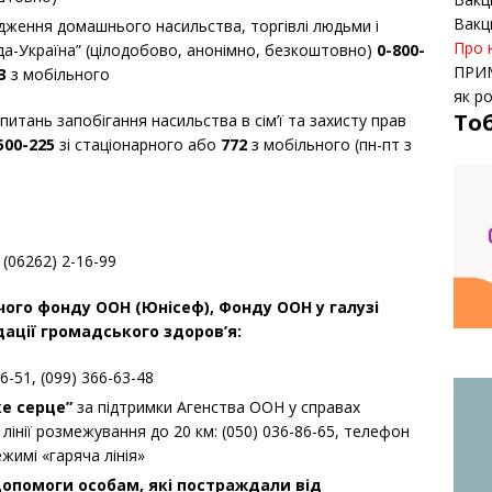
Вакц
едження домашнього насильства, торгівлі людьми і
Про 
ада-Україна” (цілодобово, анонімно, безкоштовно)
0-800-
ПРИ
3
з мобільного
як р
То
 питань запобігання насильства в сім’ї та захисту прав
500-225
зі стаціонарного або
772
з мобільного (пн-пт з
:
(06262) 2-16-99
ого фонду ООН (Юнісеф), Фонду ООН у галузі
ації громадського здоров’я:
6-51, (099) 366-63-48
ке серце”
за підтримки Агенства ООН у справах
лінії розмежування до 20 км: (050) 036-86-65, телефон
жимі «гаряча лінія»
допомоги особам, які постраждали від