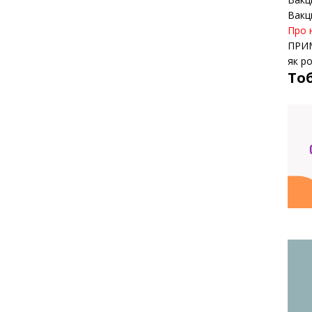
Вакц
Про 
ПРИ
як р
То