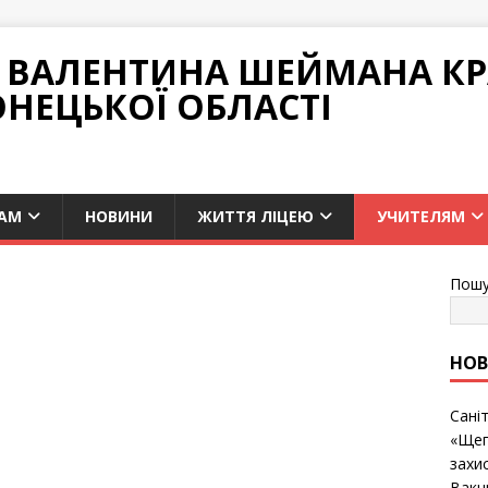
НІ ВАЛЕНТИНА ШЕЙМАНА К
ОНЕЦЬКОЇ ОБЛАСТІ
АМ
НОВИНИ
ЖИТТЯ ЛІЦЕЮ
УЧИТЕЛЯМ
Пошу
НО
Сані
«Щеп
захис
Вакц