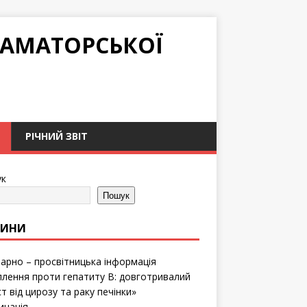
РАМАТОРСЬКОЇ
РІЧНИЙ ЗВІТ
к
Пошук
ВИНИ
тарно – просвітницька інформація
лення проти гепатиту B: довготривалий
т від цирозу та раку печінки»
инація