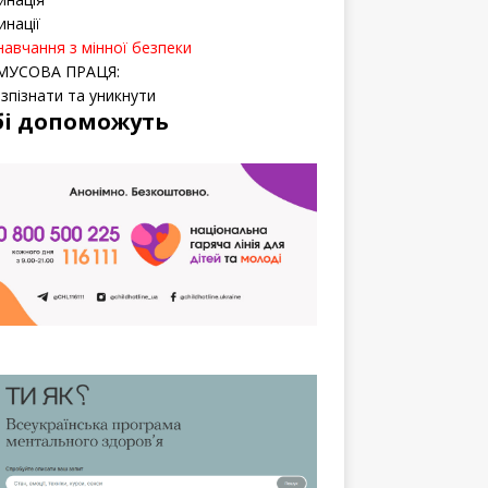
инації
навчання з мінної безпеки
МУСОВА ПРАЦЯ:
озпізнати та уникнути
бі допоможуть