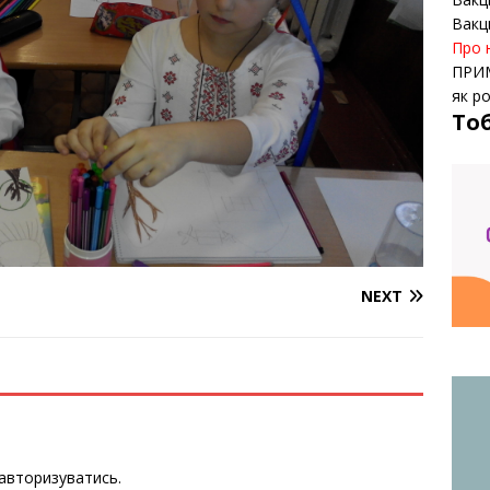
Вакц
Про 
ПРИ
як р
То
NEXT
авторизуватись
.