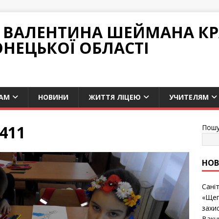
НІ ВАЛЕНТИНА ШЕЙМАНА К
ОНЕЦЬКОЇ ОБЛАСТІ
АМ
НОВИНИ
ЖИТТЯ ЛІЦЕЮ
УЧИТЕЛЯМ
411
Пошу
НО
Сані
«Щеп
захис
Вакц