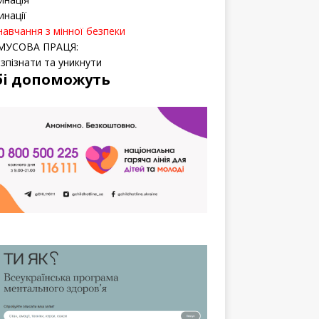
инації
навчання з мінної безпеки
МУСОВА ПРАЦЯ:
озпізнати та уникнути
бі допоможуть