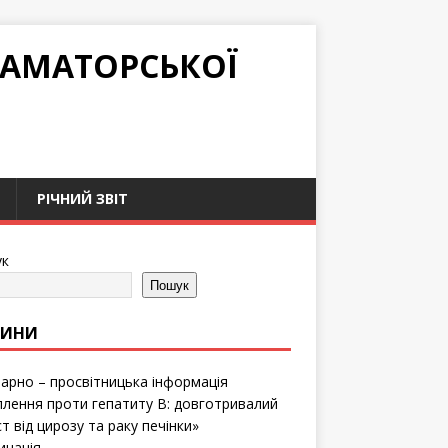
РАМАТОРСЬКОЇ
РІЧНИЙ ЗВІТ
к
Пошук
ВИНИ
тарно – просвітницька інформація
лення проти гепатиту B: довготривалий
т від цирозу та раку печінки»
инація