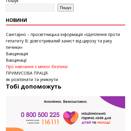
Пошук
Пошук
НОВИНИ
Санітарно – просвітницька інформація «Щеплення проти
гепатиту B: довготривалий захист від цирозу та раку
печінки»
Вакцинація
Вакцинації
Про навчання з мінної безпеки
ПРИМУСОВА ПРАЦЯ:
як розпізнати та уникнути
Тобі допоможуть