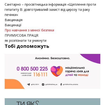
Санітарно – просвітницька інформація «Щеплення проти
гепатиту B: довготривалий захист від цирозу та раку
печінки»
Вакцинація
Вакцинації
Про навчання з мінної безпеки
ПРИМУСОВА ПРАЦЯ:
як розпізнати та уникнути
Тобі допоможуть