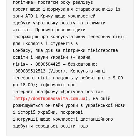
політика» протягом року реалізує 

проект щодо інформування старшокласників із 
зони АТО і Криму щодо можливостей 

здобути українську освіту та отримати 
атестат. Просимо розповсюдити 

інформацію про консультативну телефонну лінію 
для школярів і студентів з 

Донбасу, яка діє за підтримки Міністерства 
освіти і науки України («Гаряча 

лінія» - 0800504425 – безкоштовно; 
+380689512513 (Viber). Консультативні 

телефонні лінії працюють у робочі дні з 9.00 
до 18.00); інформацію про 

інтернет-платформу «Доступна освіта» 
(
http://dostupnaosvita.com.ua
), на якій 

розміщуються он-лайн уроки з української мови 
і історії України, покрокові 

інструкції щодо можливості дистанційного 
здобуття середньої освіти тощо