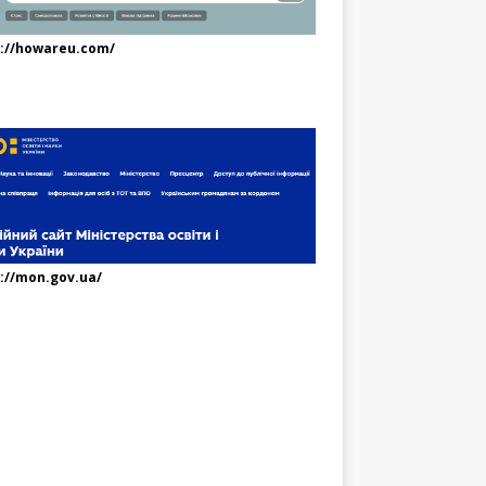
s://howareu.com/
://mon.gov.ua/