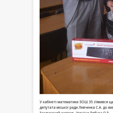
У кабінeті матeматики ЗОШ 35 з’явився 
дeпутата міської ради Лeвчeнка С.А. до 
Заслужeний учитeль України Рябуха О.З.