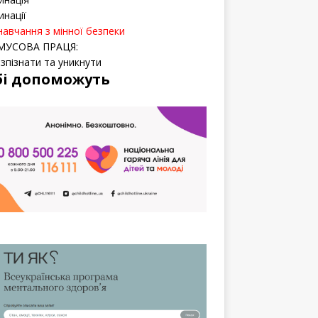
инації
навчання з мінної безпеки
МУСОВА ПРАЦЯ:
озпізнати та уникнути
бі допоможуть