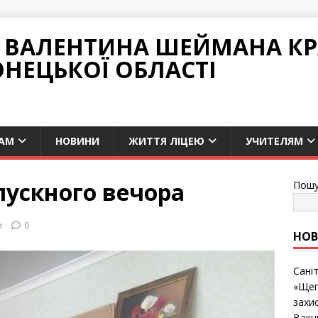
НІ ВАЛЕНТИНА ШЕЙМАНА К
ОНЕЦЬКОЇ ОБЛАСТІ
АМ
НОВИНИ
ЖИТТЯ ЛІЦЕЮ
УЧИТЕЛЯМ
пускного вечора
Пошу
и
0
НО
Сані
«Щеп
захис
Вакц