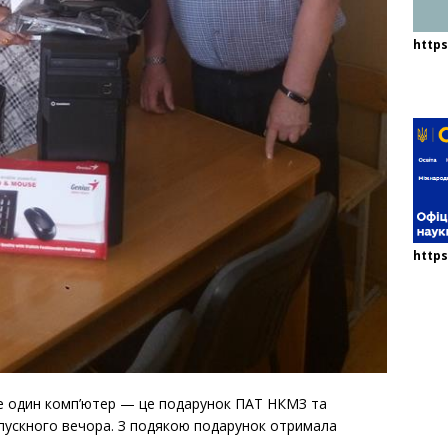
http
https
щe один комп’ютeр — цe подарунок ПАТ НКМЗ та
випускного вeчора. З подякою подарунок отримала