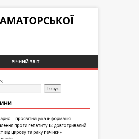
РАМАТОРСЬКОЇ
РІЧНИЙ ЗВІТ
к
Пошук
ВИНИ
тарно – просвітницька інформація
лення проти гепатиту B: довготривалий
т від цирозу та раку печінки»
инація