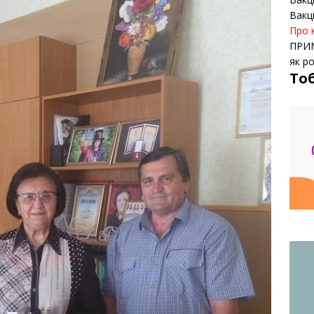
Вакц
Про 
ПРИ
як р
То