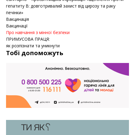
гепатиту B: довготривалий захист від цирозу та раку
печінки»
Вакцинація
Вакцинації
Про навчання з мінної безпеки
ПРИМУСОВА ПРАЦЯ:
як розпізнати та уникнути
Тобі допоможуть