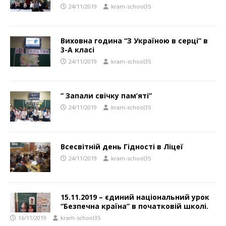
24/11/2019
kram-school35
Виховна година “З Україною в серці” в
3-А класі
24/11/2019
kram-school35
” Запали свічку пам’яті”
24/11/2019
kram-school35
Всесвітній день Гідності в Ліцеї
24/11/2019
kram-school35
15.11.2019 – єдиний національний урок
“Безпечна країна” в початковій школі.
16/11/2019
kram-school35