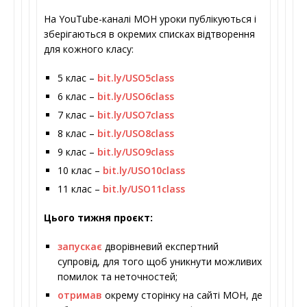
На YouTube-каналі МОН уроки публікуються і
зберігаються в окремих списках відтворення
для кожного класу:
5 клас –
bit.ly/USO5class
6 клас –
bit.ly/USO6class
7 клас –
bit.ly/USO7class
8 клас –
bit.ly/USO8class
9 клас –
bit.ly/USO9class
10 клас –
bit.ly/USO10class
11 клас –
bit.ly/USO11class
Цього тижня проєкт:
запускає
дворівневий експертний
супровід, для того щоб уникнути можливих
помилок та неточностей;
отримав
окрему сторінку на сайті МОН, де