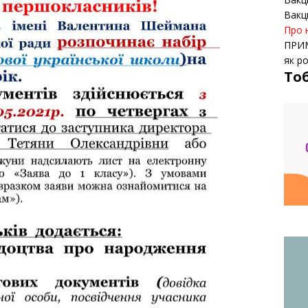
Вакц
Про 
ПРИ
як р
То