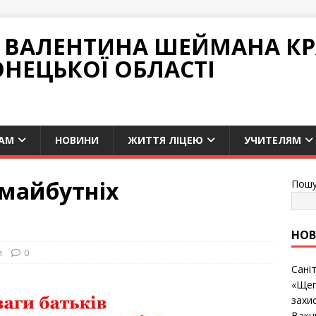
НІ ВАЛЕНТИНА ШЕЙМАНА К
ОНЕЦЬКОЇ ОБЛАСТІ
АМ
НОВИНИ
ЖИТТЯ ЛІЦЕЮ
УЧИТЕЛЯМ
 майбутніх
Пошу
НО
и
0
Сані
«Щеп
захис
Вакц