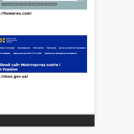
s://howareu.com/
://mon.gov.ua/