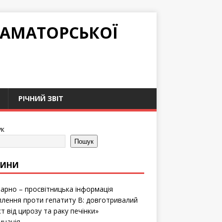
РАМАТОРСЬКОЇ
РІЧНИЙ ЗВІТ
к
Пошук
ВИНИ
тарно – просвітницька інформація
лення проти гепатиту B: довготривалий
т від цирозу та раку печінки»
инація