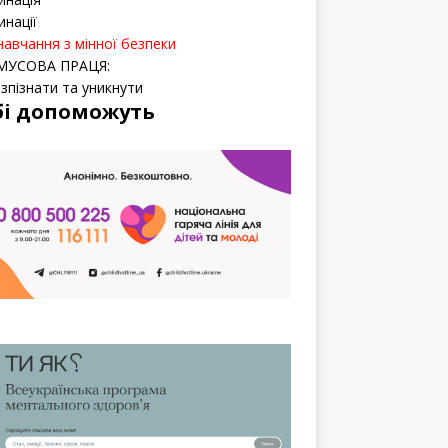
инації
навчання з мінної безпеки
МУСОВА ПРАЦЯ:
озпізнати та уникнути
бі допоможуть