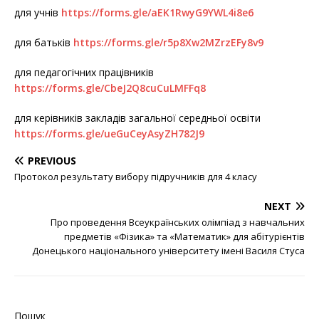
для учнів
https://forms.gle/aEK1RwyG9YWL4i8e6
для батьків
https://forms.gle/r5p8Xw2MZrzEFy8v9
для педагогічних працівників
https://forms.gle/CbeJ2Q8cuCuLMFFq8
для керівників закладів загальної середньої освіти
https://forms.gle/ueGuCeyAsyZH782J9
PREVIOUS
Протокол результату вибору підручників для 4 класу
NEXT
Про проведення Всеукраїнських олімпіад з навчальних
предметів «Фізика» та «Математик» для абітурієнтів
Донецького національного університету імені Василя Стуса
Пошук