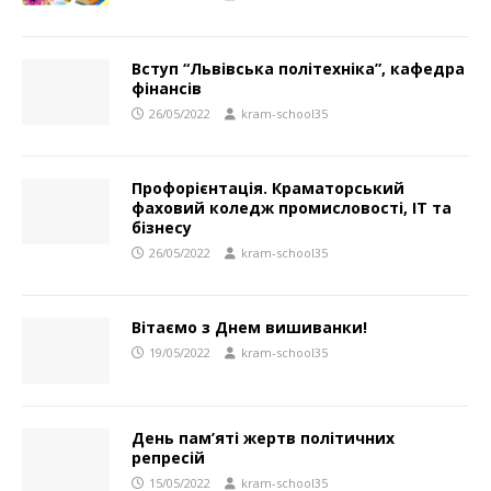
Вступ “Львівська політехніка”, кафедра
фінансів
26/05/2022
kram-school35
Профорієнтація. Краматорський
фаховий коледж промисловості, ІТ та
бізнесу
26/05/2022
kram-school35
Вітаємо з Днем вишиванки!
19/05/2022
kram-school35
День пам’яті жертв політичних
репресій
15/05/2022
kram-school35