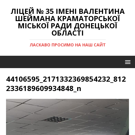
ЛІЦЕЙ № 35 ІМЕНІ ВАЛЕНТИНА
ШЕЙМАНА КРАМАТОРСЬКОЇ
МІСЬКОЇ РАДИ ДОНЕЦЬКОЇ
ОБЛАСТІ
ЛАСКАВО ПРОСИМО НА НАШ САЙТ
44106595_2171332369854232_812
2336189609934848_n