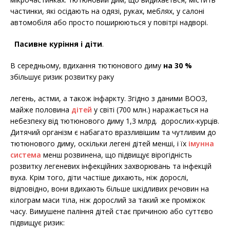
частинки, які осідають на одязі, руках, меблях, у салоні
автомобіля або просто поширюються у повітрі надворі.
Пасивне куріння і діти
.
В середньому, вдихання тютюнового диму
на 30 %
збільшує ризик розвитку раку
легень, астми, а також інфаркту. Згідно з даними ВООЗ,
майже половина
дітей
у світі (700 млн.) наражається на
небезпеку від тютюнового диму 1,3 млрд. дорослих-курців.
Дитячий організм є набагато вразливішим та чутливим до
тютюнового диму, оскільки легені дітей менші, і їх
імунна
система
менш розвинена, що підвищує вірогідність
розвитку легеневих інфекційних захворювань та інфекцій
вуха. Крім того, діти частіше дихають, ніж дорослі,
відповідно, вони вдихають більше шкідливих речовин на
кілограм маси тіла, ніж дорослий за такий же проміжок
часу. Вимушене паління дітей стає причиною або суттєво
підвищує ризик: