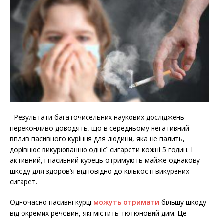
Результати багаточисельних наукових досліджень
переконливо доводять, що в середньому негативний
вплив пасивного куріння для людини, яка не палить,
дорівнює викурюванню однієї сигарети кожні 5 годин. І
активний, і пасивний курець отримують майже однакову
шкоду для здоров’я відповідно до кількості викурених
сигарет.
Одночасно пасивні курці
можуть отримати
більшу шкоду
від окремих речовин, які містить тютюновий дим. Це