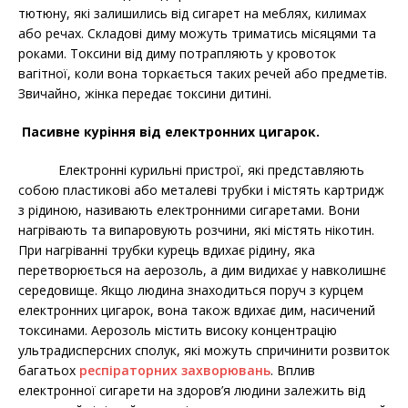
тютюну, які залишились від сигарет на меблях, килимах
або речах. Складові диму можуть триматись місяцями та
роками. Токсини від диму потрапляють у кровоток
вагітної, коли вона торкається таких речей або предметів.
Звичайно, жінка передає токсини дитині.
Пасивне куріння від електронних цигарок.
Електронні курильні пристрої, які представляють
собою пластикові або металеві трубки і містять картридж
з рідиною, називають електронними сигаретами. Вони
нагрівають та випаровують розчини, які містять нікотин.
При нагріванні трубки курець вдихає рідину, яка
перетворюється на аерозоль, а дим видихає у навколишнє
середовище. Якщо людина знаходиться поруч з курцем
електронних цигарок, вона також вдихає дим, насичений
токсинами. Аерозоль містить високу концентрацію
ультрадисперсних сполук, які можуть спричинити розвиток
багатьох
респіраторних захворювань
. Вплив
електронної сигарети на здоров’я людини залежить від