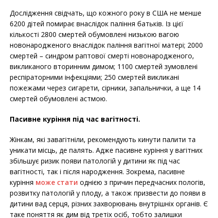
Дослідження свідчать, що кожного року в США не менше
6200 дітей помирає внаслідок паління батьків. Із цієї
кількості 2800 смертей обумовлені низькою вагою
новонародженого внаслідок паління вагітної матері; 2000
смертей – синдром раптової смерті новонародженого,
викликаного вторинним димом; 1100 смертей зумовлені
респіраторними інфекціями; 250 смертей викликані
пожежами через сигарети, сірники, запальнички, а ще 14
смертей обумовлені астмою.
Пасивне куріння під час вагітності.
Жінкам, які завагітніли, рекомендують кинути палити та
уникати місць, де палять. Адже пасивне куріння у вагітних
збільшує ризик появи патологій у дитини як під час
вагітності, так і після народження. Зокрема, пасивне
куріння
може стати
однією з причин передчасних пологів,
розвитку патологій у плоду, а також призвести до появи в
дитини вад серця, різних захворювань внутрішніх органів. Є
таке поняття як дим від третіх осіб, тобто залишки