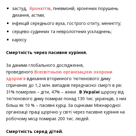
застуд,
бронхітів
, пневмоній, хронічних порушень
дихання, астми;
інфекцій середнього вуха, гострого отиту, менінгіту;
серцево-судинних та неврологічних ускладнень;
карієсу
Смертність через пасивне куріння.
За даними глобального дослідження,
проведеного
Всесвітньою організацією охорони
здоров’я
вдихання вторинного тютюнового диму
спричиняє до 1,2 млн. випадків передчасної смерті в рік:
31% померлих – діти, 47% – жінки .
В Україні
щороку від
тютюнового диму помирає понад 130 тис. українців, з них
більш як 10 % – пасивні курці. За оцінками Міжнародної
організації праці щорічно у світі через пасивне куріння на
робочому місці помирає 200 тис. людей.
Смертність серед дітей.