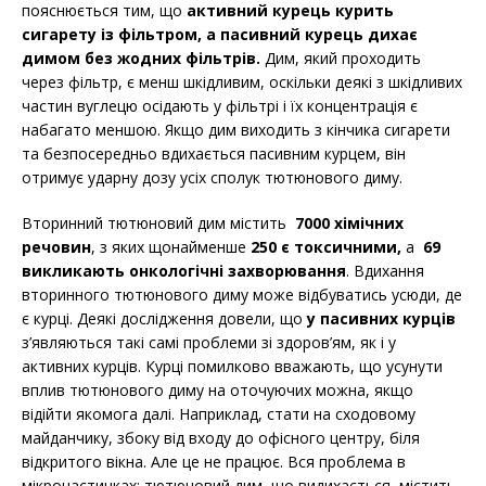
пояснюється тим, що
активний курець курить
сигарету із фільтром, а пасивний курець дихає
димом без жодних фільтрів.
Дим, який проходить
через фільтр, є менш шкідливим, оскільки деякі з шкідливих
частин вуглецю осідають у фільтрі і їх концентрація є
набагато меншою. Якщо дим виходить з кінчика сигарети
та безпосередньо вдихається пасивним курцем, він
отримує ударну дозу усіх сполук тютюнового диму.
Вторинний тютюновий дим містить
7000 хімічних
речовин
, з яких щонайменше
250 є токсичними,
а
69
викликають онкологічні захворювання
. Вдихання
вторинного тютюнового диму може відбуватись усюди, де
є курці. Деякі дослідження довели, що
у пасивних курців
з’являються такі самі проблеми зі здоров’ям, як і у
активних курців. Курці помилково вважають, що усунути
вплив тютюнового диму на оточуючих можна, якщо
відійти якомога далі. Наприклад, стати на сходовому
майданчику, збоку від входу до офісного центру, біля
відкритого вікна. Але це не працює. Вся проблема в
мікрочастинках: тютюновий дим, що видихається, містить