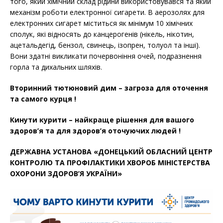
того, який хімічний склад рідини використовувався та який
механізм роботи електронної сигарети. В аерозолях для
електронних сигарет міститься як мінімум 10 хімічних
сполук, які відносять до канцерогенів (нікель, нікотин,
ацетальдегід, бензол, свинець, ізопрен, толуол та інші).
Вони здатні викликати почервоніння очей, подразнення
горла та дихальних шляхів.
Вторинний тютюновий дим – загроза для оточення
та самого курця !
Кинути курити – найкраще рішення для вашого
здоров’я та для здоров’я оточуючих людей !
ДЕРЖАВНА УСТАНОВА «ДОНЕЦЬКИЙ ОБЛАСНИЙ ЦЕНТР
КОНТРОЛЮ ТА ПРОФІЛАКТИКИ ХВОРОБ МІНІСТЕРСТВА
ОХОРОНИ ЗДОРОВ’Я УКРАЇНИ»