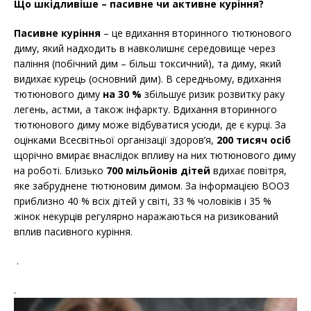
Що шкідливіше – пасивне чи активне куріння?
Пасивне куріння
– це вдихання вторинного тютюнового
диму, який надходить в навколишнє середовище через
паління (побічний дим – більш токсичний), та диму, який
видихає курець (основний дим). В середньому, вдихання
тютюнового диму
на 30 %
збільшує ризик розвитку раку
легень, астми, а також інфаркту. Вдихання вторинного
тютюнового диму може відбуватися усюди, де є курці. За
оцінками Всесвітньої організації здоров’я,
200 тисяч осіб
щорічно вмирає внаслідок впливу на них тютюнового диму
на роботі. Близько
700 мільйонів дітей
вдихає повітря,
яке забруднене тютюновим димом. За інформацією ВООЗ
приблизно 40 % всіх дітей у світі, 33 % чоловіків і 35 %
жінок некурців регулярно наражаються на ризикований
вплив пасивного куріння.
.
.